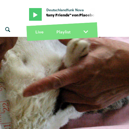
Deutschlandfunk Nova
o · "Too Many Friends" von Placebo · "Too Many Friends" von Plac
Live
Playlist