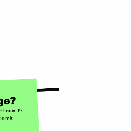
nge?
 Louis. Er
ie mit