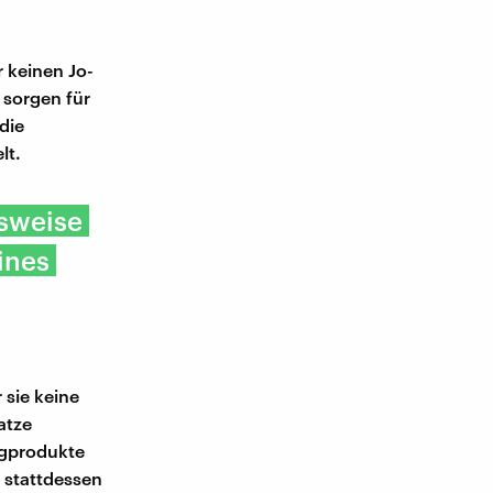
 keinen Jo-
 sorgen für
die
lt.
gsweise
eines
 sie keine
atze
tigprodukte
 stattdessen