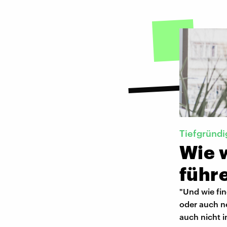
Tiefgründ
Wie w
führ
"Und wie fin
oder auch ne
auch nicht i