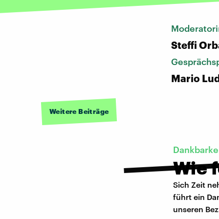
Moderatori
Steffi Or
Gesprächsp
Mario Lud
Weitere Beiträge
Dankbarke
Wie f
Sich Zeit n
führt ein Da
unseren Be