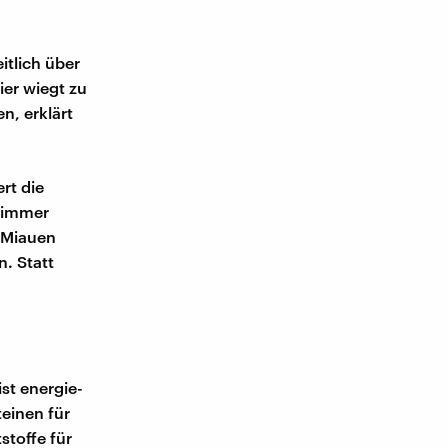
itlich über
ier wiegt zu
en, erklärt
rt die
t immer
 Miauen
n. Statt
ist energie-
teinen für
stoffe für