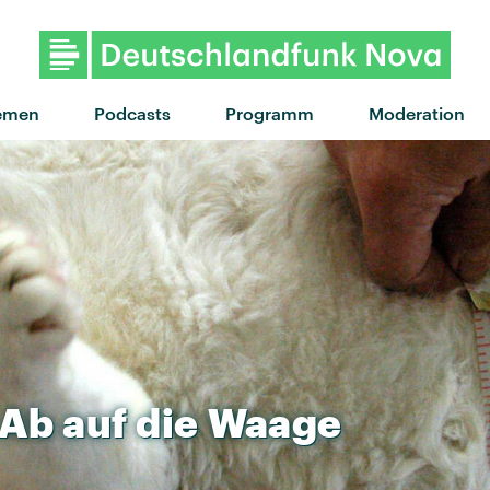
"Too Many Friends" von Placeb
emen
Podcasts
Programm
Moderation
Ab
auf
die
Waage