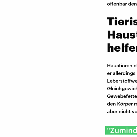
offenbar den
Tieri
Haus
helfe
Haustieren d
er allerding
Leberstoffwe
Gleichgewich
Gewebefetten
den Körper m
aber nicht ve
"Zuminde