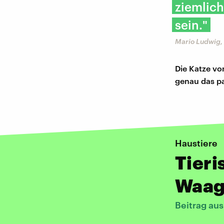
ziemlich
sein."
Mario Ludwig,
Die Katze v
genau das pas
Haustiere
Tieri
Waa
Beitrag au