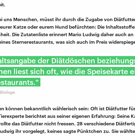
it.
ei uns Menschen, müsst ihr durch die Zugabe von Diätfutter
i eurer Katze oder eurem Hund befürchten: Die Inhaltsstoffe
it. Die Zutatenliste erinnert Mario Ludwig daher auch an 
eines Sternerestaurants, was sich auch im Preis widerspiege
haltsangabe der Diätdöschen beziehun
hen liest sich oft, wie die Speisekarte 
staurants."
 Biologe
 können bekanntlich wählerisch sein: Oft ist Diätfutter für
Tierexperte berichtet aus seiner eigenen Erfahrung: Seine K
llte das Diätfutter nicht fressen. 28 verschiedene Diätfer
udwig ihr vorgelegt, keines sagte Pünktchen zu. Sie wählte