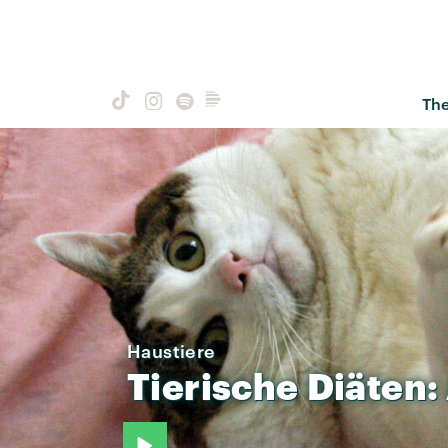
Th
Haustiere
Tierische
Diäten: