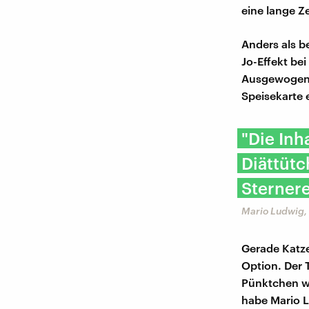
eine lange Ze
Anders als b
Jo-Effekt be
Ausgewogenhe
Speisekarte 
"Die In
Diättütc
Sternere
Mario Ludwig,
Gerade Katzen
Option. Der 
Pünktchen wo
habe Mario L