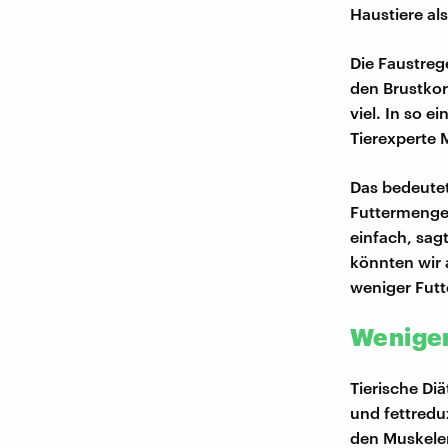
Haustiere als
Die Faustreg
den Brustkorb
viel. In so e
Tierexperte 
Das bedeutet
Futtermenge.
einfach, sag
könnten wir 
weniger Futte
Weniger
Tierische Diä
und fettreduz
den Muskelerh