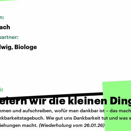
n:
bach
artner:
wig, Biologe
it
eiern wir die kleinen Di
ehmen und aufschreiben, wofür man dankbar ist – das macht
nkbarkeitstagebuch. Wie gut uns Dankbarkeit tut und was s
ziehungen macht.
(Wiederholung vom 26.01.26)