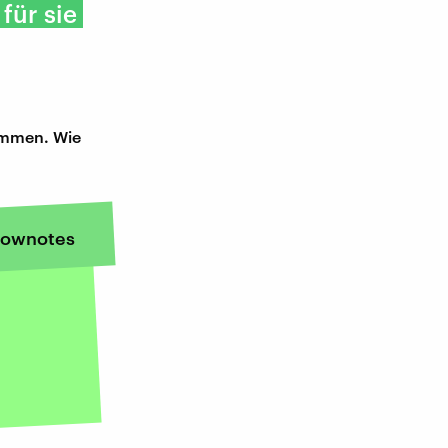
für sie
ommen. Wie
ownotes