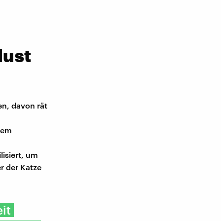
lust
en, davon rät
dem
isiert, um
r der Katze
it