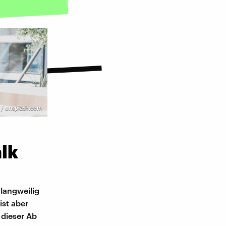
 / unsplash.com
alk
 langweilig
ist aber
 dieser Ab