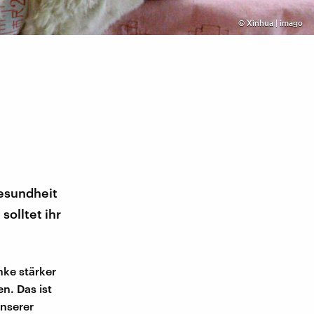
©
Xinhua | imago
Gesundheit
solltet ihr
ke stärker
n. Das ist
unserer