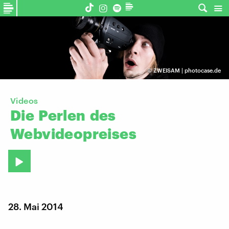
©
ZWEISAM | photocase.de
Videos
Die
Perlen
des
Webvideopreises
28. Mai 2014