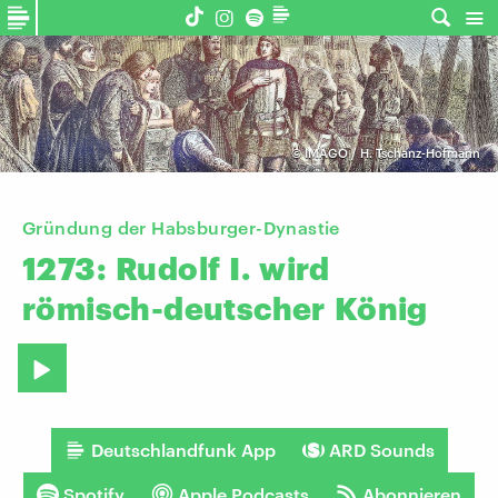
©
IMAGO / H. Tschanz-Hofmann
Gründung der Habsburger-Dynastie
1273:
Rudolf
I.
wird
römisch-deutscher
König
Deutschlandfunk App
ARD Sounds
Spotify
Apple Podcasts
Abonnieren