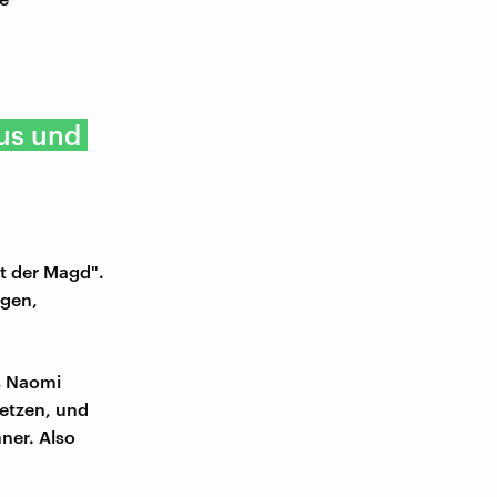
mus und
t der Magd".
igen,
ns Naomi
etzen, und
ner. Also