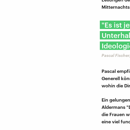
Mitternachts
"Es ist 
Unterhal
Ideologie
Pascal Fische
Pascal empfi
Generell kön
wohin die Di
Ein gelungen
Aldermans "
die Frauen 
eine viel fu