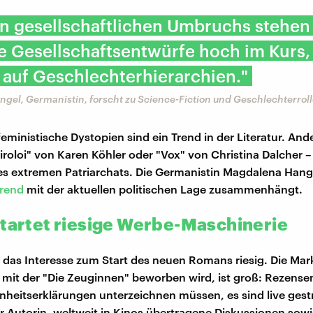
en gesellschaftlichen Umbruchs stehen
le Gesellschaftsentwürfe hoch im Kurs,
 auf Geschlechterhierarchien."
gel, Germanistin, forscht zu Science-Fiction und Geschlechterrol
ifeministische Dystopien sind ein Trend in der Literatur. And
iroloi" von Karen Köhler oder "Vox" von Christina Dalcher –
es extremen Patriarchats. Die Germanistin Magdalena Hang
rend
mit der aktuellen politischen Lage zusammenhängt.
startet riesige Werbe-Maschinerie
st das Interesse zum Start des neuen Romans riesig. Die Mar
 mit der "Die Zeuginnen" beworben wird, ist groß: Rezens
heitserklärungen unterzeichnen müssen, es sind live ges
 Autorin, weltweit in Kinos übertragene Diskussionen sow