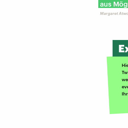
aus Mögl
Margaret Atwo
E
Hi
Tw
we
ev
Ih