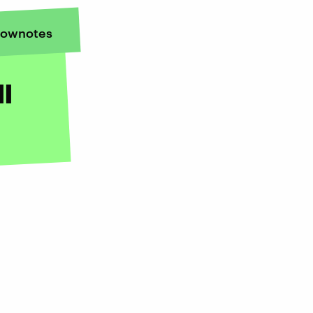
ownotes
l