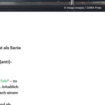
©
imago images / ZUMA Press
t als Serie
anti)-
Tale
" – zu
 Inhaltlich
nach einem
nd als