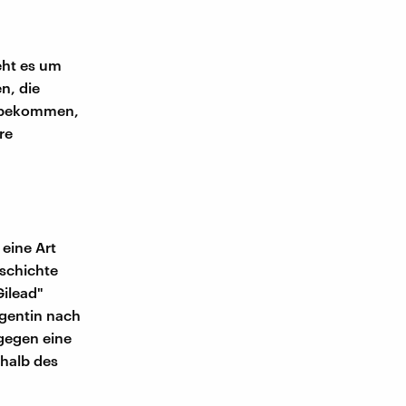
eht es um
n, die
n bekommen,
re
 eine Art
schichte
Gilead"
Agentin nach
 gegen eine
rhalb des