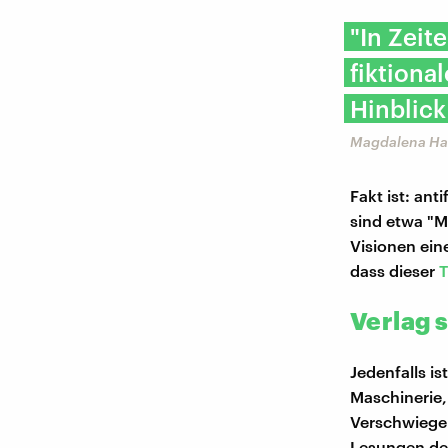
"In Zeit
fiktiona
Hinblick
Magdalena Han
Fakt ist: ant
sind etwa "M
Visionen ein
dass dieser
T
Verlag 
Jedenfalls i
Maschinerie,
Verschwiegen
Lesungen der