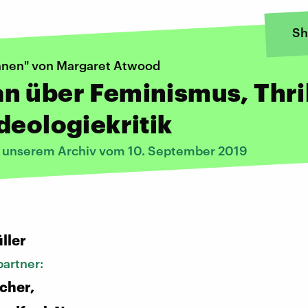
Sh
nnen" von Margaret Atwood
 über Feminismus, Thril
deologiekritik
s unserem Archiv vom 10. September 2019
:
ller
artner:
scher,