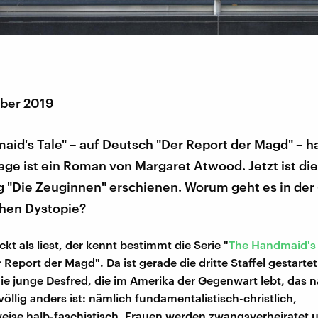
ber 2019
id's Tale" – auf Deutsch "Der Report der Magd" – ha
lage ist ein Roman von Margaret Atwood. Jetzt ist die
 "Die Zeuginnen" erschienen. Worum geht es in der (
chen Dystopie?
t als liest, der kennt bestimmt die Serie "
The Handmaid's 
Report der Magd". Da ist gerade die dritte Staffel gestartet.
ie junge Desfred, die im Amerika der Gegenwart lebt, das 
öllig anders ist: nämlich fundamentalistisch-christlich,
ise halb-faschistisch. Frauen werden zwangsverheiratet u