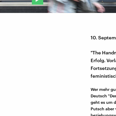
10. Septem
"The Handma
Erfolg. Vor
Fortsetzung
feministis
Wer mehr guck
Deutsch "Der 
geht es um d
Putsch aber v
beziehungswe