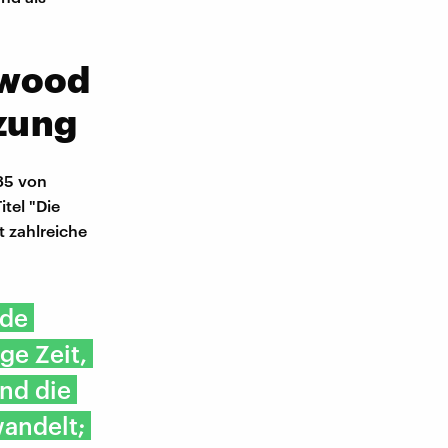
twood
tzung
985 von
tel "Die
 zahlreiche
nde
ge Zeit,
nd die
wandelt;