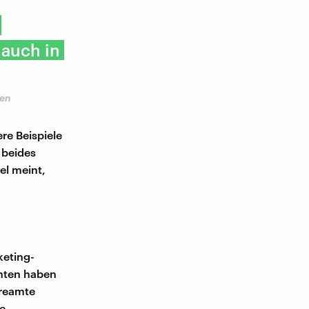
 auch in
len
ere Beispiele
 beides
el meint,
keting-
enten haben
treamte
ie