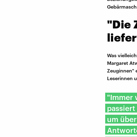
Gebärmaschi
"Die
liefe
Was vielleich
Margaret Atw
Zeuginnen" e
Leserinnen un
"Immer w
passiert
um über
Antworte