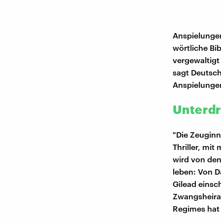
Anspielungen
wörtliche Bi
vergewaltig
sagt Deutsch
Anspielungen
Unterdr
"Die Zeuginn
Thriller, mi
wird von den
leben: Von D
Gilead einsc
Zwangsheirat
Regimes hat 