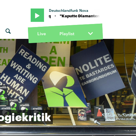
Deutschlandfunk Nova
on feat. Berq · "Kaputte Diamanten" von Apsilon feat. Berq · "Kapu
Live
Playlist
ogiekritik