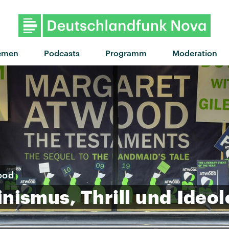
"Kaputte Diamanten" von Apsil
emen
Podcasts
Programm
Moderation
ood
inismus,
Thrill
und
Ideol