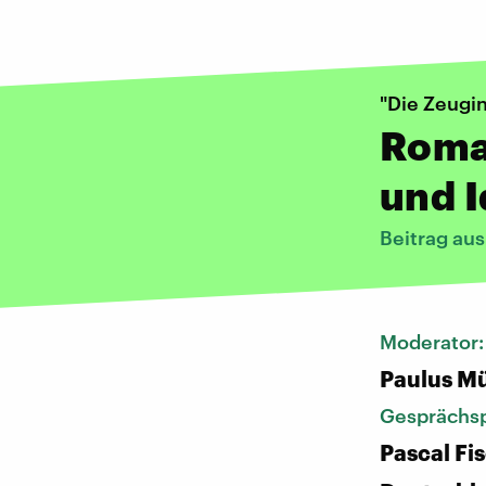
"Die Zeugi
Roman
und I
Beitrag au
Moderator
Paulus Mü
Gesprächsp
Pascal Fi