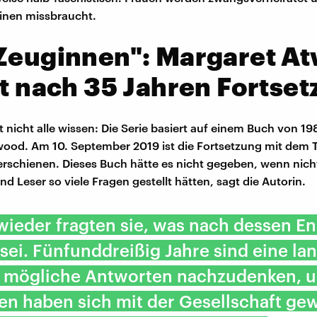
nen missbraucht.
 Zeuginnen": Margaret A
rt nach 35 Jahren Fortse
t nicht alle wissen: Die Serie basiert auf einem Buch von 1
ood. Am 10. September 2019 ist die Fortsetzung mit dem Ti
rschienen. Dieses Buch hätte es nicht gegeben, wenn nicht
d Leser so viele Fragen gestellt hätten, sagt die Autorin.
ieder fragten sie, was nach dessen E
 sei. Fünfunddreißig Jahre sind eine lan
 mögliche Antworten nachzudenken, u
n haben sich mit der Gesellschaft ge