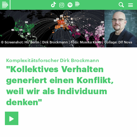
©
Screenshot: HU Berlin | Dirk Brockmann | Foto: Monika Keiler | Collage: Dlf Nova
Komplexitätsforscher Dirk Brockmann
"Kollektives
Verhalten
generiert
einen
Konflikt,
weil
wir
als
Individuum
denken"