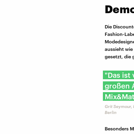
Demo
Die Discount
Fashion-Labe
Modedesigner
aussieht wie
gesetzt, die
"Das ist
großen A
Mix&Mat
Grit Seymour, 
Berlin
Besonders Mo