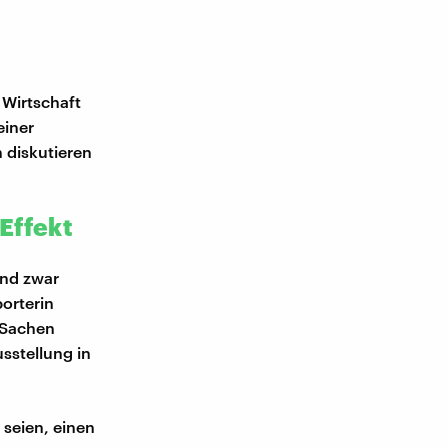
 Wirtschaft
einer
n diskutieren
Effekt
und zwar
porterin
i-Sachen
sstellung in
t seien, einen