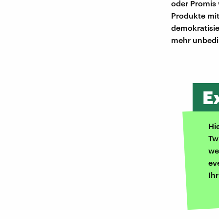
oder Promis
Produkte mit
demokratisie
mehr unbedin
E
Hi
Tw
we
ev
Ih