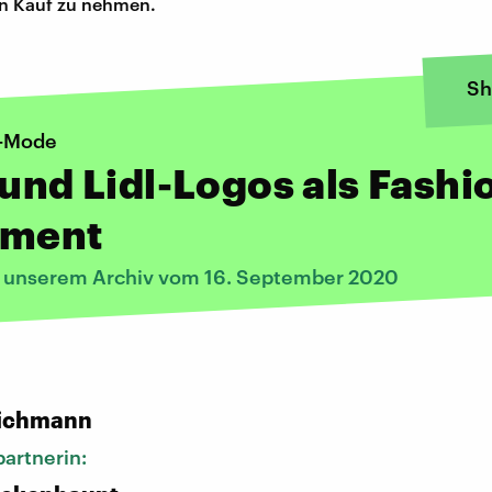
in Kauf zu nehmen.
Sh
r-Mode
 und Lidl-Logos als Fashi
ement
s unserem Archiv vom 16. September 2020
:
ichmann
artnerin: