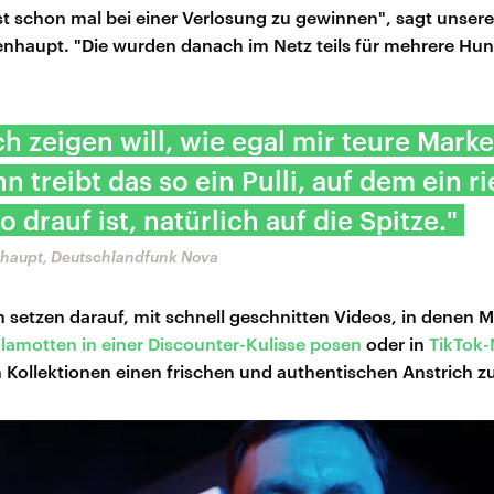
st schon mal bei einer Verlosung zu gewinnen", sagt unsere
nhaupt. "Die wurden danach im Netz teils für mehrere Hun
h zeigen will, wie egal mir teure Mar
nn treibt das so ein Pulli, auf dem ein r
o drauf ist, natürlich auf die Spitze."
haupt, Deutschlandfunk Nova
 setzen darauf, mit schnell geschnitten Videos, in denen M
Klamotten in einer Discounter-Kulisse posen
oder in
TikTok-
en Kollektionen einen frischen und authentischen Anstrich z