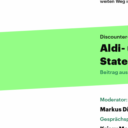
weiten Weg 
Discounte
Aldi-
Stat
Beitrag au
Moderator
Markus D
Gesprächsp