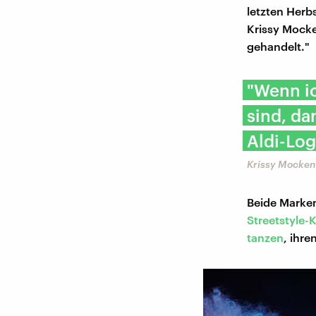
letzten Herb
Krissy Mocke
gehandelt."
"Wenn ic
sind, da
Aldi-Log
Krissy Mocken
Beide Marken
Streetstyle-
tanzen
, ihr