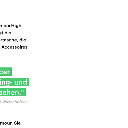
n bei High-
t die
rtasche, die
d Accessoires
ncer
ling- und
achen."
 Wirtschaft in
ymour. Sie