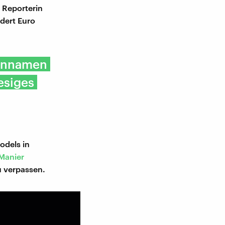
 Reporterin
dert Euro
kennamen
iesiges
odels in
Manier
u verpassen.