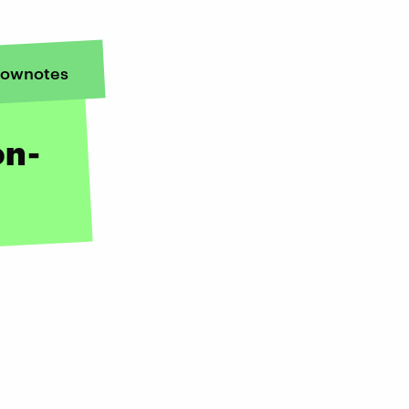
ownotes
on-