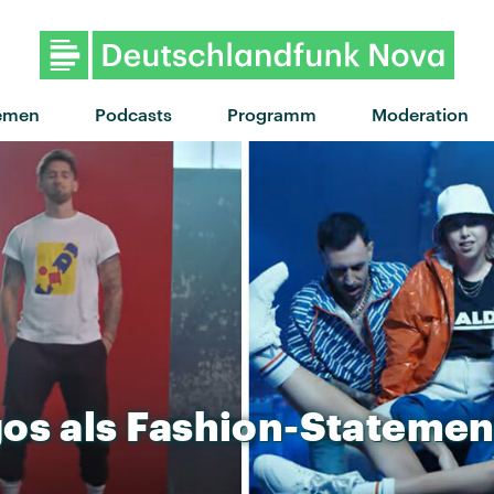
"I See You" von Phoebe Bridgers ·
emen
Podcasts
Programm
Moderation
gos
als
Fashion-Statemen