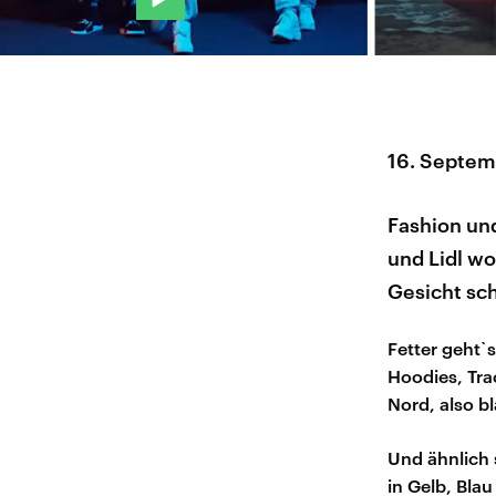
16. Septe
Fashion und
und Lidl wo
Gesicht sc
Fetter geht`s
Hoodies, Tra
Nord, also bl
Und ähnlich 
in Gelb, Bla