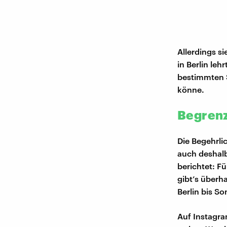
Allerdings s
in Berlin leh
bestimmten S
könne.
Begrenz
Die Begehrli
auch deshalb
berichtet: F
gibt’s überh
Berlin bis So
Auf Instagra