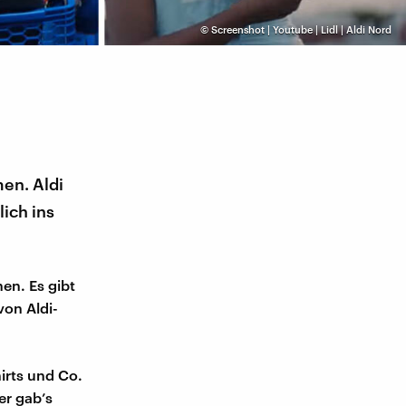
©
Screenshot | Youtube | Lidl | Aldi Nord
men. Aldi
lich ins
hen. Es gibt
von Aldi-
irts und Co.
er gab’s