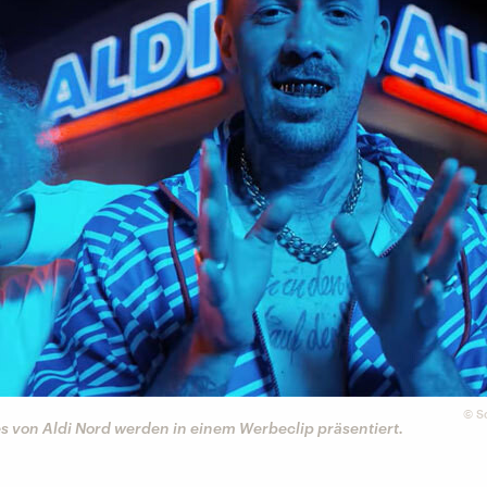
©
S
es von Aldi Nord werden in einem Werbeclip präsentiert.