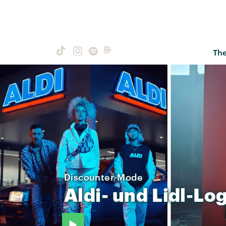
Th
Discounter-Mode
Aldi-
und
Lidl-Lo