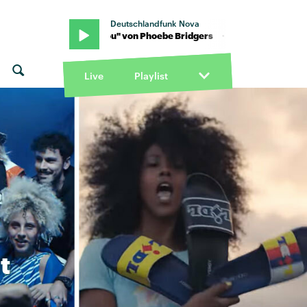
Deutschlandfunk Nova
 "I See You" von Phoebe Bridgers · "I See You" von Phoebe Bridgers
Live
Playlist
t