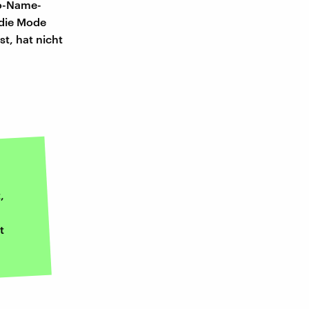
No-Name-
 die Mode
t, hat nicht
,
t