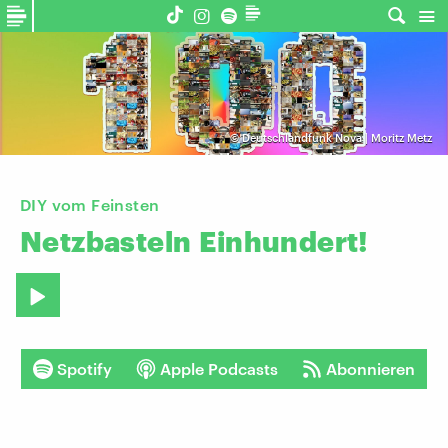
©
Deutschlandfunk Nova | Moritz Metz
DIY vom Feinsten
Netzbasteln
Einhundert!
Spotify
Apple Podcasts
Abonnieren