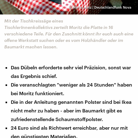
©
Moritz Metz | Deutschlandfunk Nova
Mit der Tischkreissäge eines
TischlerInnenkollektivs zerteilt Moritz die Platte in 16
verschiedene Teile. Für den Zuschnitt könnt ihr euch auch eine
offene Werkstatt suchen oder es vom Holzhändler oder im
Baumarkt machen lassen.
Das Dübeln erforderte sehr viel Präzision, sonst war
das Ergebnis schief.
Die veranschlagten "weniger als 24 Stunden" haben
bei Moritz funktioniert.
Die in der Anleitung genannten Polster sind bei Ikea
nicht mehr zu haben - aber im Baumarkt gibt es
zufriedenstellende Schaumstoffpolster.
24 Euro sind als Richtwert erreichbar, aber nur mit
den günstigsten Materialien.