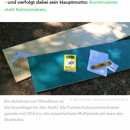
- und verfolgt dabei sein Hauptmotto:
Konstruieren
statt Konsumieren
.
©
Moritz Metz | Deutschlandfunk Nova
Ein Holzbrett mit 150x40cm ist
die Grundlage für den Stuhl. Die Fichtenholzvariante kostet
gerade mal 10 Euro, das beschichtete Multiplexbrett etwa das
Dreifache.