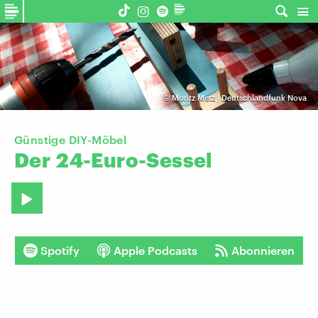
©
Moritz Metz | Deutschlandfunk Nova
Günstige DIY-Möbel
Der
24-Euro-Sessel
Spotify
Apple Podcasts
Abonnieren