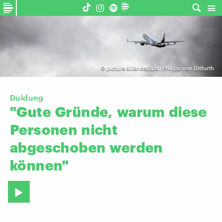
©
picture alliance/dpa | Philipp von Ditfurth
Duldung
"Gute
Gründe,
warum
diese
Personen
nicht
abgeschoben
werden
können"