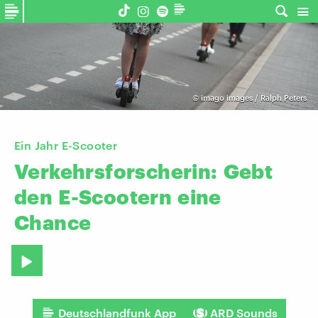
©
imago images / Ralph Peters
Ein Jahr E-Scooter
Verkehrsforscherin:
Gebt
den
E-Scootern
eine
Chance
Deutschlandfunk App
ARD Sounds