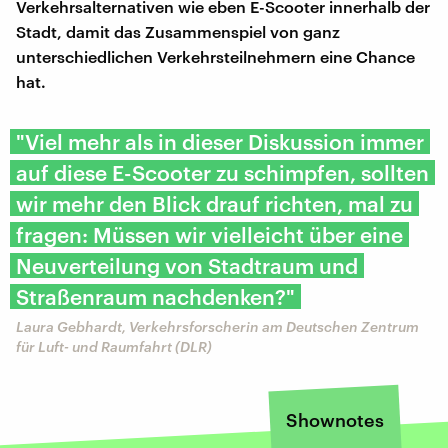
Verkehrsalternativen wie eben E-Scooter innerhalb der
Stadt, damit das Zusammenspiel von ganz
unterschiedlichen Verkehrsteilnehmern eine Chance
hat.
"Viel mehr als in dieser Diskussion immer
auf diese E-Scooter zu schimpfen, sollten
wir mehr den Blick drauf richten, mal zu
fragen: Müssen wir vielleicht über eine
Neuverteilung von Stadtraum und
Straßenraum nachdenken?"
Laura Gebhardt, Verkehrsforscherin am Deutschen Zentrum
für Luft- und Raumfahrt (DLR)
Shownotes