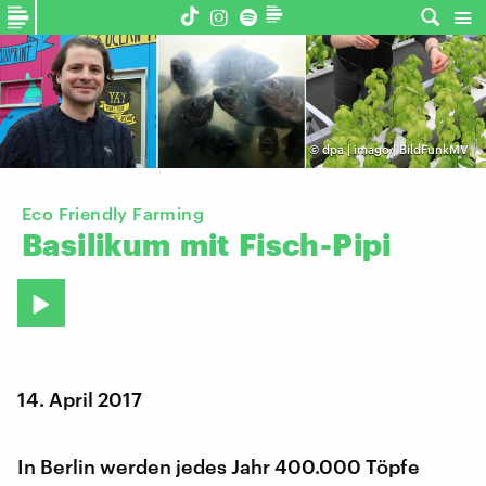
©
dpa | imago | BildFunkMV
Eco Friendly Farming
Basilikum
mit
Fisch-Pipi
14. April 2017
In Berlin werden jedes Jahr 400.000 Töpfe