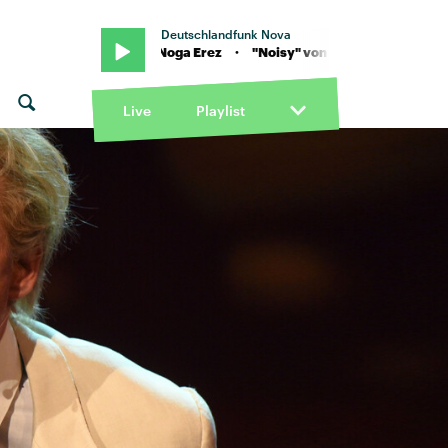
Deutschlandfunk Nova
"Noisy" von Noga Erez · "Noisy" von Noga Erez
Live
Playlist