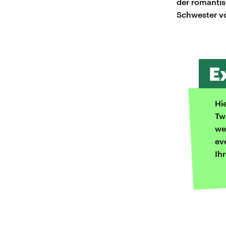
der romanti
Schwester v
E
Hi
Tw
we
ev
Ih