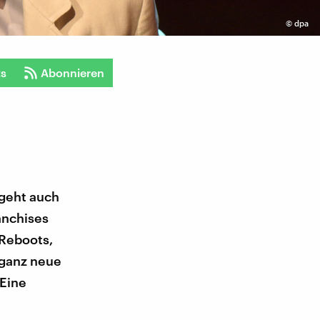
©
dpa
ts
Abonnieren
 geht auch
anchises
Reboots,
 ganz neue
 Eine