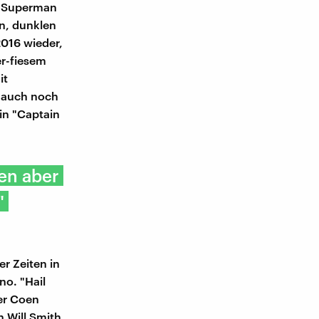
s. Superman
n, dunklen
2016 wieder,
er-fiesem
it
) auch noch
 in "Captain
en aber
"
r Zeiten in
no. "Hail
der Coen
 Will Smith