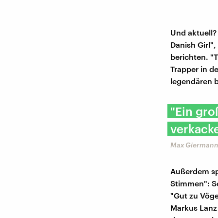
Und aktuell?
Danish Girl"
berichten. "
Trapper in d
legendären b
"Ein gro
verkack
Max Giermann 
Außerdem spr
Stimmen": S
"Gut zu Vöge
Markus Lanz o