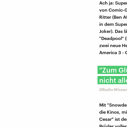
Ach ja: Supe
von Comic-G
Ritter (Ben 
in dem Super
Joker). Das 
"Deadpool" (
zwei neue He
America 3 - C
"​Zum G
nicht al
DRadio-Wissen
Mit "Snowden
die Kinos, m
Cesar" ist d
Brüder volle