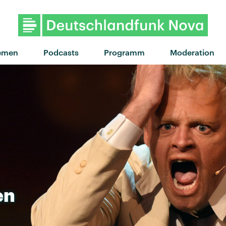
"Noisy" von Noga Erez · 
emen
Podcasts
Programm
Moderation
en