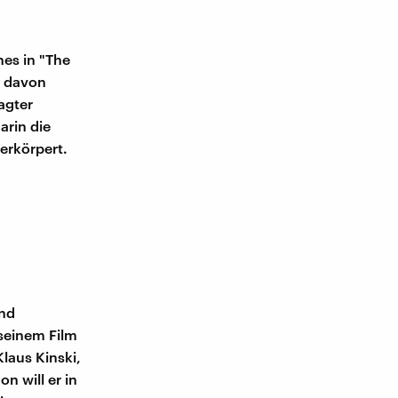
es in "The
s davon
agter
arin die
erkörpert.
und
seinem Film
laus Kinski,
n will er in