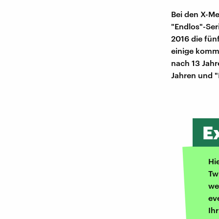
Bei den X-Me
"Endlos"-Ser
2016 die fünf
einige komme
nach 13 Jahr
Jahren und 
E
Hi
Tw
we
ev
Ih