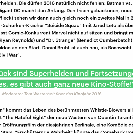
rhelden. Die dürfen 2016 natürlich nicht fehlen: Batman v
igant DC macht den Anfang. Den frisch gebackenen, neue
Affleck) sehen wir dann auch gleich noch ein zweites Mal in 
-Schurken-Kracher "Suicide Squad" (mit Jared Leto als üb
lässt Comic-Konkurrent Marvel nicht auf sitzen und bringt m
Ryan Reynolds) und "Dr. Strange" (Benedict Cumberbatch
lden an den Start. Daniel Brühl ist auch neu, als Bösewicht
ivil War".
lück sind Superhelden und Fortsetzung
les, es gibt auch ganz neue Kino-Stoffe!
-Moderator Tom Westerholt über das Kinojahr 2016
" kommt das Leben des berühmtesten Whistle-Blowers alle
it "The Hateful Eight" der neue Western von Quentin Taranti
er Eröffnungsfilm der diesjährigen Berlinale, eine Komödie 
r Stars. "Erschütternde Wahrheit" könnte das Comeback von