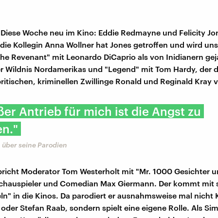
 Diese Woche neu im Kino: Eddie Redmayne und Felicity Jon
, die Kollegin Anna Wollner hat Jones getroffen und wird un
The Revenant" mit Leonardo DiCaprio als von Inidianern gej
er Wildnis Nordamerikas und "Legend" mit Tom Hardy, der d
ritischen, kriminellen Zwillinge Ronald und Reginald Kray v
ßer Antrieb für mich ist die Angst zu
en."
über seine Parodien
icht Moderator Tom Westerholt mit "Mr. 1000 Gesichter 
chauspieler und Comedian Max Giermann. Der kommt mit 
ln" in die Kinos. Da parodiert er ausnahmsweise mal nicht K
der Stefan Raab, sondern spielt eine eigene Rolle. Als Simo