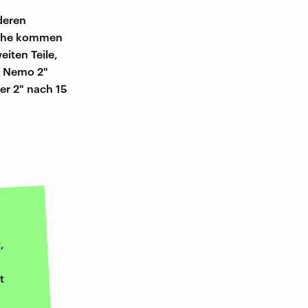
deren
Reihe kommen
eiten Teile,
t Nemo 2"
er 2" nach 15
,
t