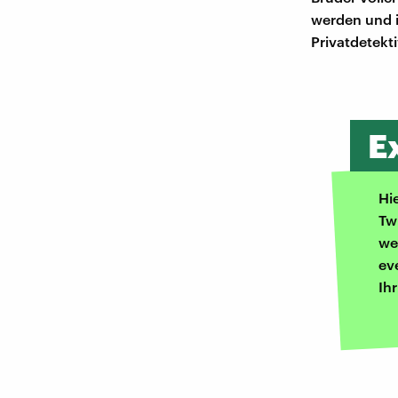
werden und i
Privatdetekti
E
Hi
Tw
we
ev
Ih