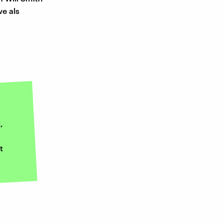
e als
,
t