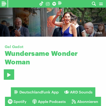
©
dpa
Gal Gadot
Wundersame
Wonder
Woman
Deutschlandfunk App
ARD Sounds
Spotify
Apple Podcasts
Abonnieren