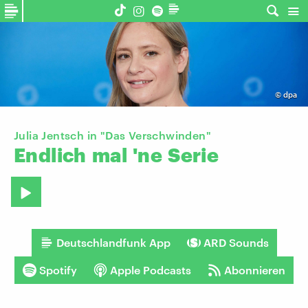
©
dpa
Julia Jentsch in "Das Verschwinden"
Endlich
mal
'ne
Serie
Deutschlandfunk App
ARD Sounds
Spotify
Apple Podcasts
Abonnieren