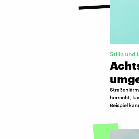
Stille und
Acht
umge
Straßenlärm 
herrscht, k
Beispiel ka