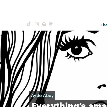
Th
Aydo Abay
Everything’s
ama