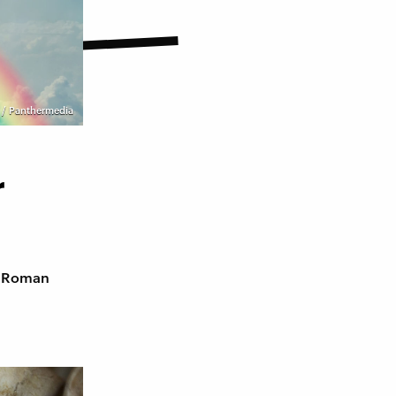
/ Panthermedia
r
r Roman