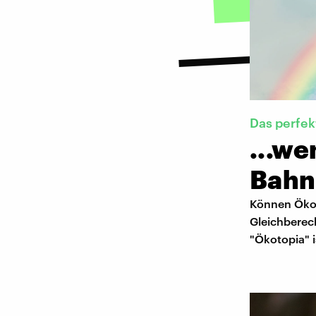
Das perfek
...we
Bahn 
Können Öko-
Gleichberec
"Ökotopia" i