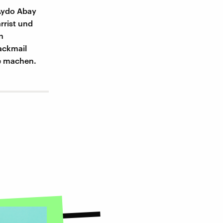
 Aydo Abay
rrist und
n
ackmail
he machen.