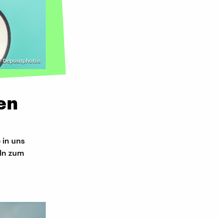
 Depositphotos
en
 in uns
eln zum