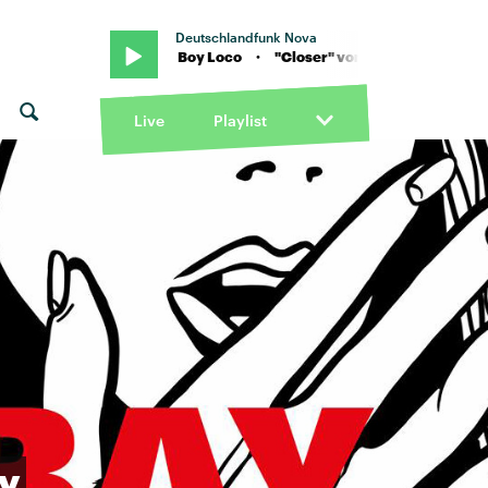
Deutschlandfunk Nova
· "Closer" von Boy Loco · "Closer" von Boy Loco
Live
Playlist
y