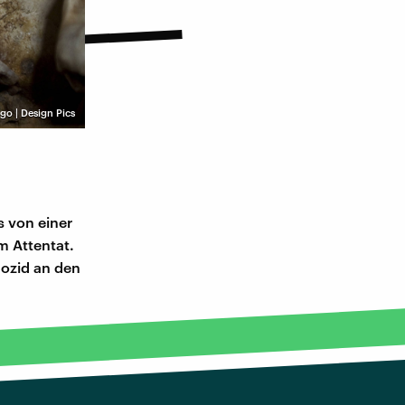
go | Design Pics
s von einer
m Attentat.
nozid an den