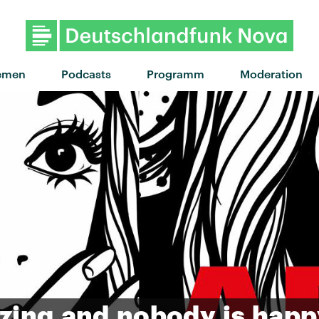
"Closer" von Boy Loco 
emen
Podcasts
Programm
Moderation
zing
and
nobody
is
happ