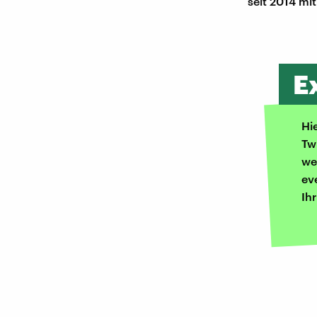
seit 2014 mi
E
Hi
Tw
we
ev
Ih