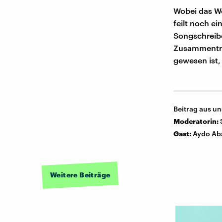
Wobei das Wo
feilt noch ei
Songschreibe
Zusammentref
gewesen ist,
Beitrag aus u
Moderatorin:
Gast:
Aydo Ab
Weitere Beiträge