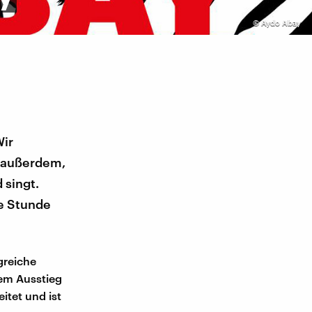
©
Aydo Abay
Wir
t außerdem,
 singt.
ne Stunde
greiche
nem Ausstieg
itet und ist