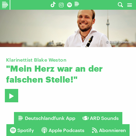
©
Blake Weston
Klarinettist Blake Weston
"Mein
Herz
war
an
der
falschen
Stelle!"
Deutschlandfunk App
ARD Sounds
Spotify
Apple Podcasts
Abonnieren