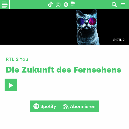
©
RTL 2
RTL 2 You
Die
Zukunft
des
Fernsehens
Spotify
Abonnieren