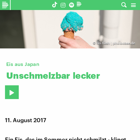
©
flo-flash | photocase.de
Eis aus Japan
Unschmelzbar
lecker
11. August 2017
Ein Eis, das im Sommer nicht schmilzt - klingt