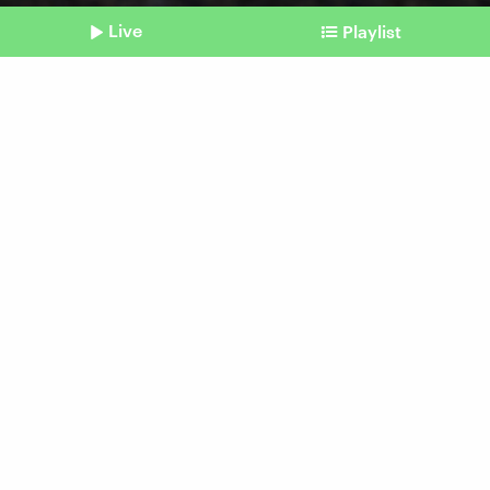
Live
Playlist
©
Imago | Shotshop
Shownotes
Eiscreme
Ausgefallene Eissorten,
mehr als ein kurzer Hype?
Beitrag aus unserem Archiv vom 16. Juni 2025