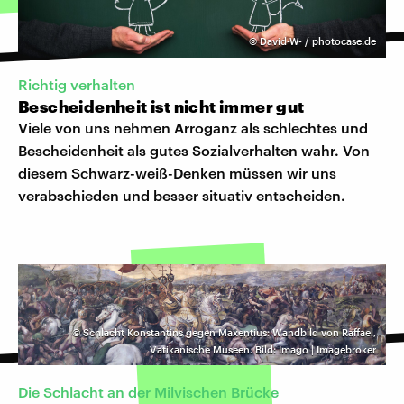
©
David-W- / photocase.de
Richtig verhalten
Bescheidenheit ist nicht immer gut
Viele von uns nehmen Arroganz als schlechtes und
Bescheidenheit als gutes Sozialverhalten wahr. Von
diesem Schwarz-weiß-Denken müssen wir uns
verabschieden und besser situativ entscheiden.
©
Schlacht Konstantins gegen Maxentius: Wandbild von Raffael,
Vatikanische Museen. Bild: Imago | Imagebroker
Die Schlacht an der Milvischen Brücke