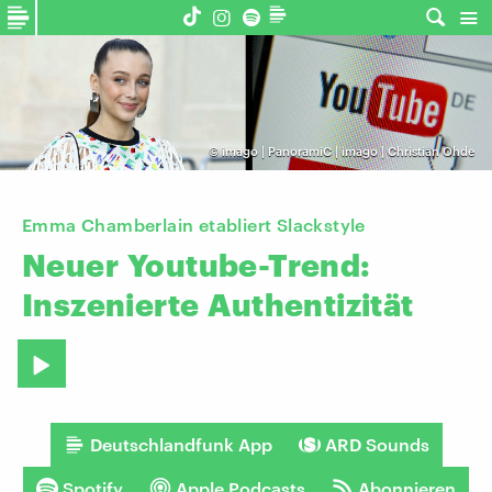
©
imago | PanoramiC | imago | Christian Ohde
Emma Chamberlain etabliert Slackstyle
Neuer
Youtube-Trend:
Inszenierte
Authentizität
Deutschlandfunk App
ARD Sounds
Spotify
Apple Podcasts
Abonnieren