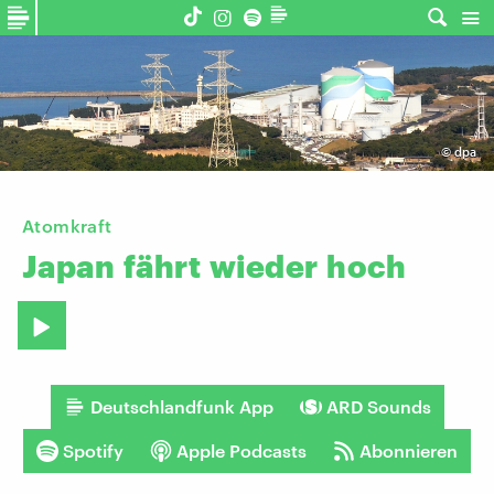
©
dpa
Atomkraft
Japan
fährt
wieder
hoch
Deutschlandfunk App
ARD Sounds
Spotify
Apple Podcasts
Abonnieren