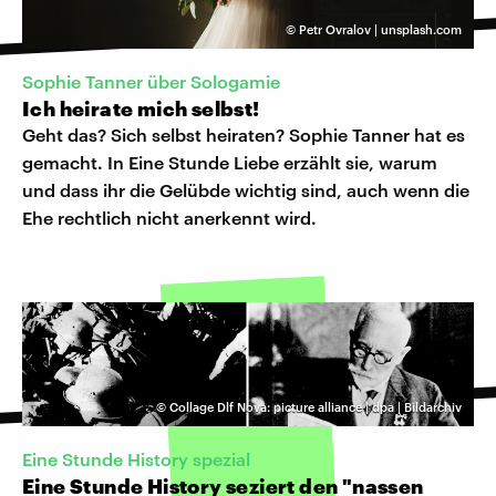
©
Petr Ovralov | unsplash.com
Sophie Tanner über Sologamie
Ich heirate mich selbst!
Geht das? Sich selbst heiraten? Sophie Tanner hat es
gemacht. In Eine Stunde Liebe erzählt sie, warum
und dass ihr die Gelübde wichtig sind, auch wenn die
Ehe rechtlich nicht anerkennt wird.
©
Collage Dlf Nova: picture alliance | dpa | Bildarchiv
Eine Stunde History spezial
Eine Stunde History seziert den "nassen