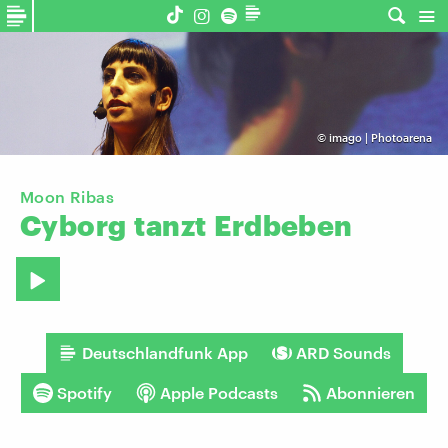
©
imago | Photoarena
Moon Ribas
Cyborg
tanzt
Erdbeben
Deutschlandfunk App
ARD Sounds
Spotify
Apple Podcasts
Abonnieren