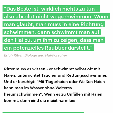
"Das Beste ist, wirklich nichts zu tun -
also absolut nicht wegschwimmen. Wenn
man glaubt, man muss in eine Richtung
schwimmen, dann schwimmt man auf
den Hai zu, um ihm zu zeigen, dass man
ein potenzielles Raubtier darstellt."
​​Erich Ritter, Biologe und Hai-Forscher
Ritter muss es wissen - er schwimmt selbst oft mit
Haien, unterrichtet Taucher und Rettungsschwimmer.
Und er beruhigt: "Mit Tiegerhaien oder Weißen Haien
kann man im Wasser ohne Weiteres
herumschwimmen". Wenn es zu Unfällen mit Haien
kommt, dann sind die meist harmlos: