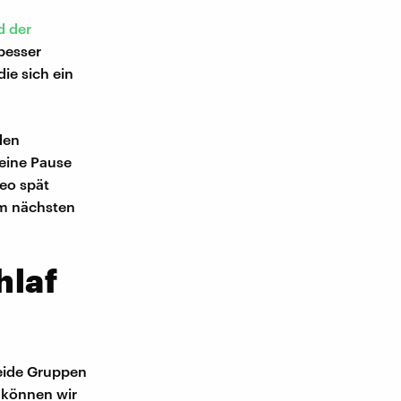
d der
besser
ie sich ein
den
 eine Pause
deo spät
am nächsten
hlaf
Beide Gruppen
f können wir