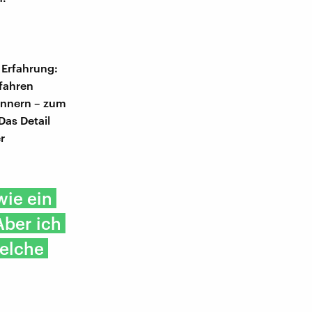
 Erfahrung:
fahren
rinnern – zum
Das Detail
r
wie ein
Aber ich
welche