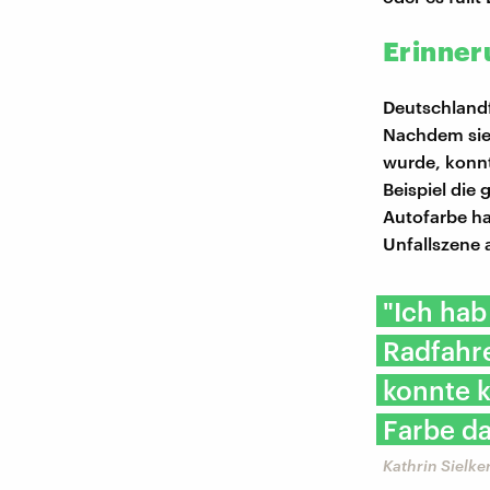
Erinner
Deutschlandf
Nachdem sie 
wurde, konnt
Beispiel die 
Autofarbe ha
Unfallszene 
"Ich hab
Radfahr
konnte 
Farbe da
Kathrin Sielk