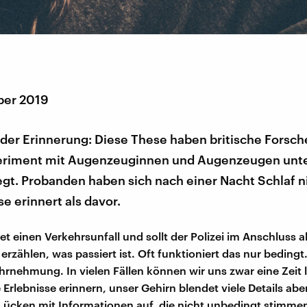
ber 2019
t der Erinnerung: Diese These haben britische Forsch
riment mit Augenzeuginnen und Augenzeugen unte
gt. Probanden haben sich nach einer Nacht Schlaf n
se erinnert als davor.
t einen Verkehrsunfall und sollt der Polizei im Anschluss a
rzählen, was passiert ist. Oft funktioniert das nur bedingt
hrnehmung. In vielen Fällen können wir uns zwar eine Zeit 
 Erlebnisse erinnern, unser Gehirn blendet viele Details ab
t Lücken mit Informationen auf, die nicht unbedingt stimme