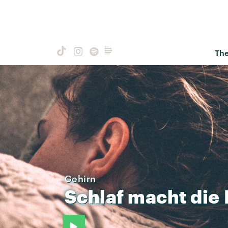
Th
Gehirn
Schlaf
macht
die