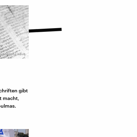
chlandfunk Nova
chriften gibt
lt macht,
Coulmas.