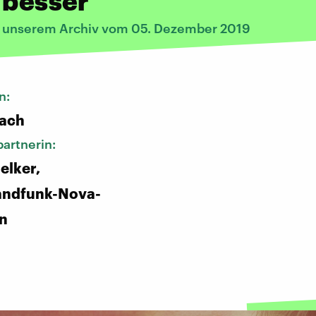
 besser
s unserem Archiv vom 05. Dezember 2019
n:
bach
artnerin:
elker,
andfunk-Nova-
in