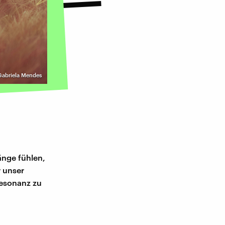
 Gabriela Mendes
änge fühlen,
r unser
Resonanz zu