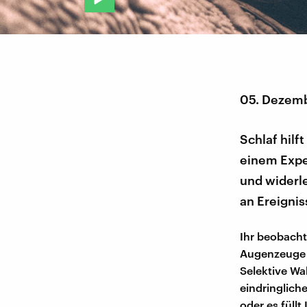
05. Dezem
Schlaf hilf
einem Expe
und widerle
an Ereignis
Ihr beobachte
Augenzeuge e
Selektive Wa
eindringliche
oder es füll