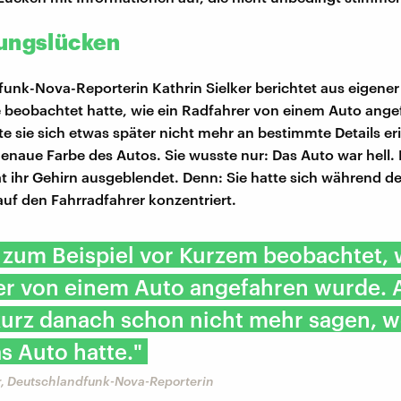
ungslücken
unk-Nova-Reporterin Kathrin Sielker berichtet aus eigener
beobachtet hatte, wie ein Radfahrer von einem Auto ange
e sie sich etwas später nicht mehr an bestimmte Details e
genaue Farbe des Autos. Sie wusste nur: Das Auto war hell. 
t ihr Gehirn ausgeblendet. Denn: Sie hatte sich während de
auf den Fahrradfahrer konzentriert.
 zum Beispiel vor Kurzem beobachtet, 
er von einem Auto angefahren wurde. 
kurz danach schon nicht mehr sagen, 
s Auto hatte."
er, Deutschlandfunk-Nova-Reporterin