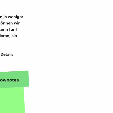
nn je weniger
können wir
erin fünf
eren, sie
Details
ownotes