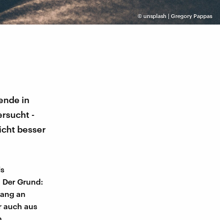
©
unsplash | Gregory Pappas
ende in
rsucht -
icht besser
ls
. Der Grund:
lang an
er auch aus
n.