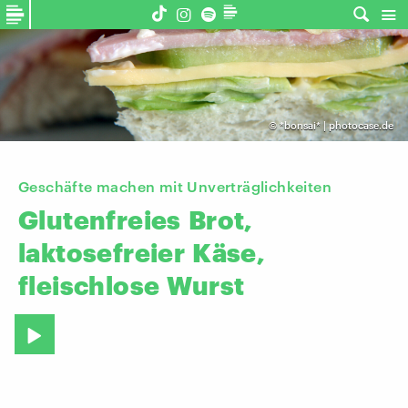
©
*bonsai* | photocase.de
Geschäfte machen mit Unverträglichkeiten
Glutenfreies
Brot,
laktosefreier
Käse,
fleischlose
Wurst