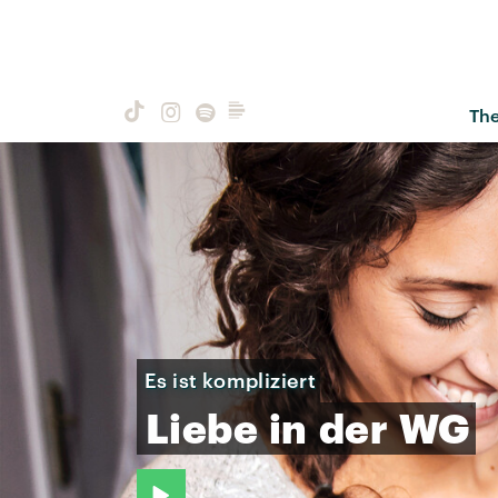
Th
Es ist kompliziert
Liebe
in
der
WG