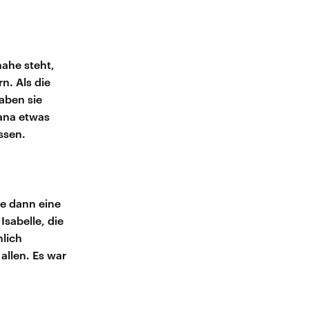
ahe steht,
n. Als die
aben sie
Jana etwas
ssen.
ie dann eine
sabelle, die
mlich
allen. Es war