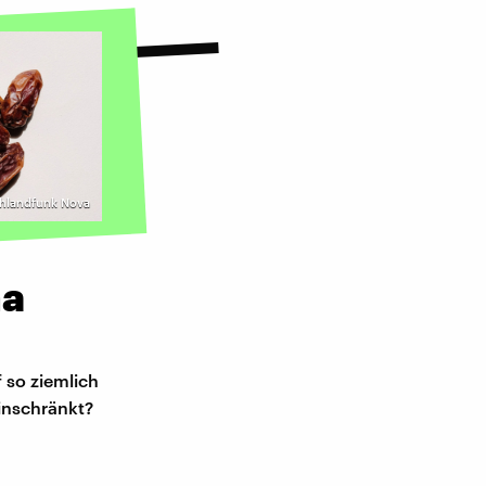
chlandfunk Nova
na
 so ziemlich
inschränkt?