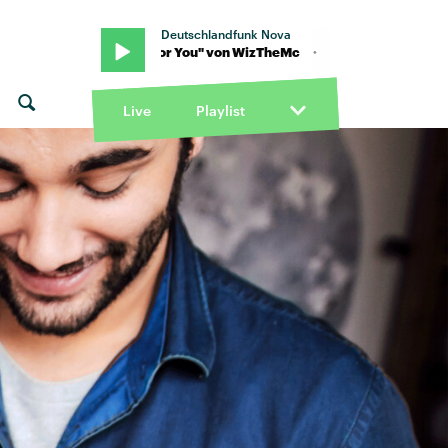
Deutschlandfunk Nova
c · "Wait For You" von WizTheMc · "Wait For You" von WizTheMc
Live
Playlist