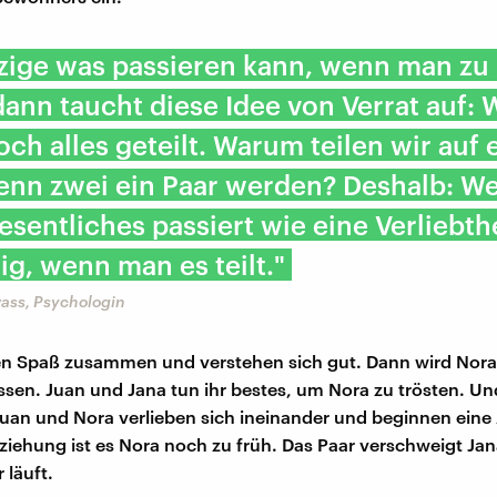
zige was passieren kann, wenn man zu
dann taucht diese Idee von Verrat auf: 
ch alles geteilt. Warum teilen wir auf 
enn zwei ein Paar werden? Deshalb: W
sentliches passiert wie eine Verliebth
tig, wenn man es teilt."
wass, Psychologin
en Spaß zusammen und verstehen sich gut. Dann wird Nora
ssen. Juan und Jana tun ihr bestes, um Nora zu trösten. U
 Juan und Nora verlieben sich ineinander und beginnen eine 
eziehung ist es Nora noch zu früh. Das Paar verschweigt Jan
 läuft.