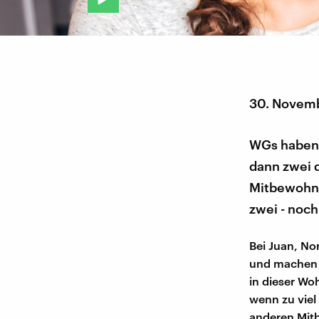
30. Novem
WGs haben i
dann zwei d
Mitbewohne
zwei - noch
Bei Juan, No
und machen 
in dieser Wo
wenn zu viel
anderen Mit