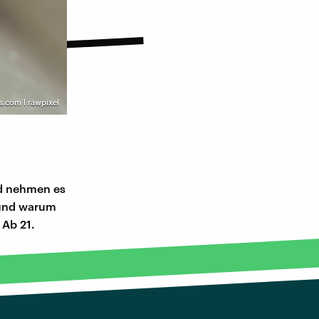
s.com l rawpixel
nd nehmen es
 und warum
 Ab 21.