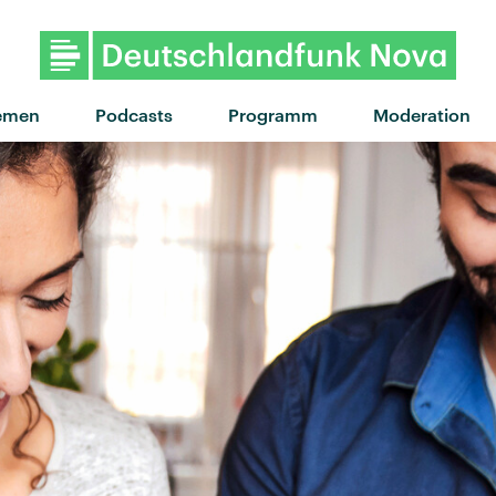
"Wait For You" von WizTheM
emen
Podcasts
Programm
Moderation