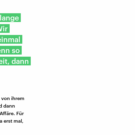
 lange
Wir
einmal
enn so
eit, dann
 von ihrem
nd dann
Affäre. Für
a erst mal,