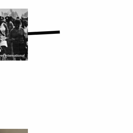
es International
e