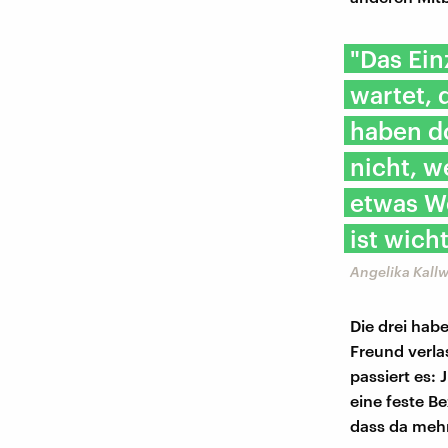
"Das Ein
wartet, 
haben do
nicht, w
etwas We
ist wich
Angelika Kall
Die drei hab
Freund verla
passiert es:
eine feste B
dass da mehr