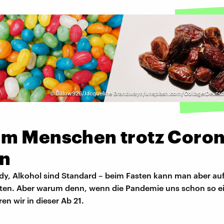
©
Billow926/Jacqueline Brandwayn/unsplash.com/Collage:Deuts
m Menschen trotz Coro
en
dy, Alkohol sind Standard – beim Fasten kann man aber auf
chten. Aber warum denn, wenn die Pandemie uns schon so e
ren wir in dieser Ab 21.