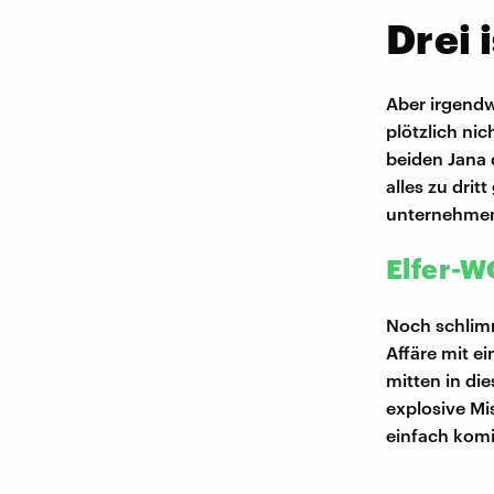
Drei i
Aber irgendw
plötzlich ni
beiden Jana 
alles zu dri
unternehmen.
Elfer-W
Noch schlimm
Affäre mit e
mitten in di
explosive Mi
einfach komi