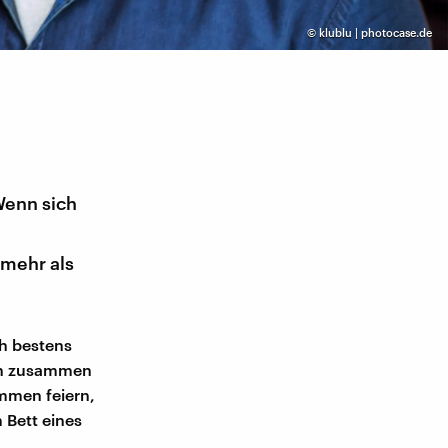
©
klublu | photocase.de
Wenn sich
mehr als
ch bestens
ren zusammen
mmen feiern,
 Bett eines