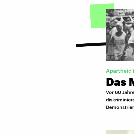
Apartheid 
Das 
Vor 60 Jahr
diskriminier
Demonstrie