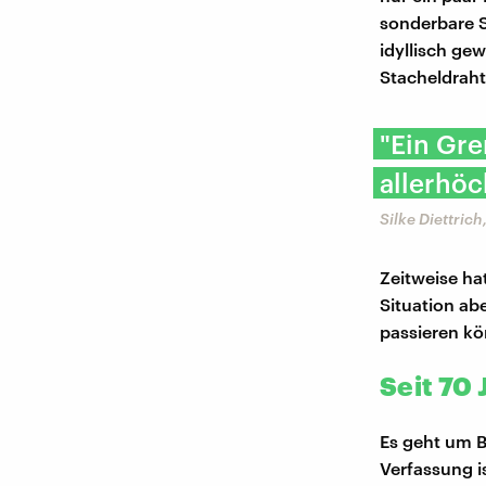
sonderbare St
idyllisch ge
Stacheldraht
"Ein Gre
allerhöc
Silke Diettric
Zeitweise ha
Situation abe
passieren kö
Seit 70
Es geht um B
Verfassung i