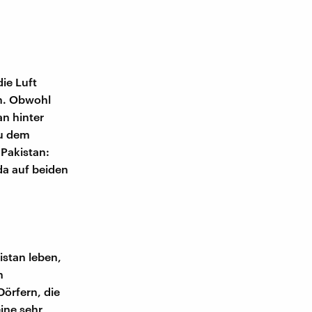
ie Luft
en. Obwohl
an hinter
zu dem
 Pakistan:
da auf beiden
istan leben,
n
Dörfern, die
eine sehr