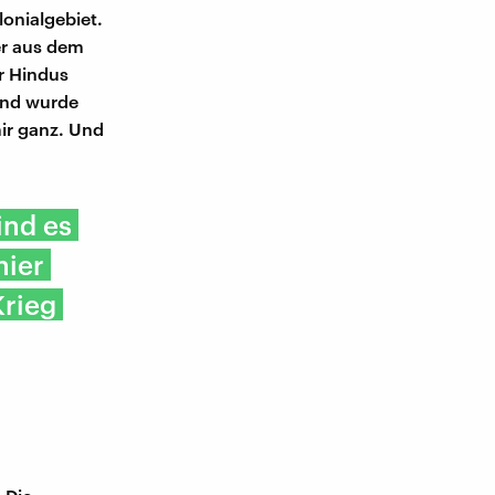
onialgebiet.
er aus dem
r Hindus
und wurde
mir ganz. Und
ind es
hier
Krieg