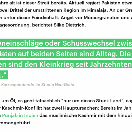
re alt ist dieser Streit bereits. Aktuell regiert Pakistan etwa 
zwei Drittel der umstrittenen Region im Himalaja. An der Gr
 unter dieser Feindschaft. Angst vor Mörsergranaten und
agesordnung, berichtet Silke Diettrich.
eneinschläge oder Schusswechsel zwi
aten auf beiden Seiten sind Alltag. Die
 sind den Kleinkrieg seit Jahrzehnten
."
h, Korrespondentin im Studio Neu-Delhi
t um Öl, es geht tatsächlich "nur um dieses Stück Land", sag
er Kaschmir-Konflikt hat zwei Hauptursachen: Bereits im Jah
n
Punjab in Indien
das muslimische Kashmir mit dem hindui
mmengeführt.