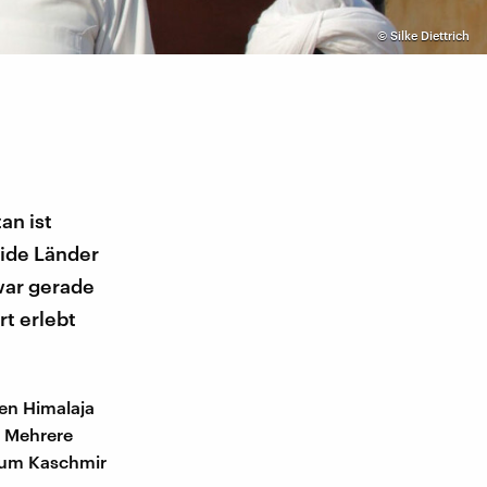
©
Silke Diettrich
an ist
eide Länder
war gerade
rt erlebt
en Himalaja
. Mehrere
 um Kaschmir