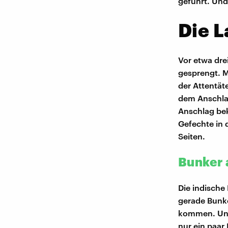
geführt. Und
Die L
Vor etwa dre
gesprengt. M
der Attentät
dem Anschlag
Anschlag bek
Gefechte in 
Seiten.
Bunker 
Die indische
gerade Bunke
kommen. Unse
nur ein paar