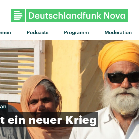
emen
Podcasts
Programm
Moderation
tan
t
ein
neuer
Krieg