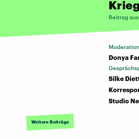
Krie
Beitrag au
Moderatio
Donya Fa
Gesprächsp
Silke Diet
Korrespo
Studio Ne
Weitere Beiträge