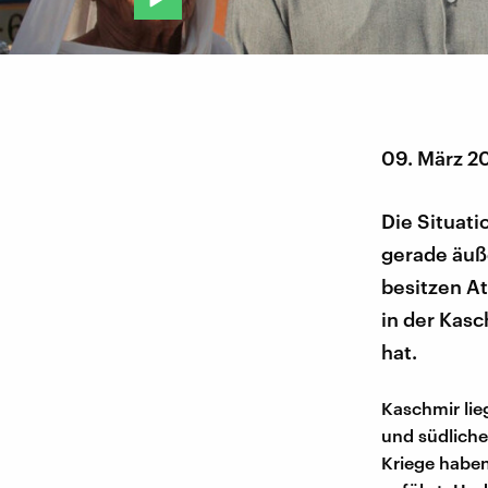
09. März 2
Die Situati
gerade äuß
besitzen A
in der Kasc
hat.
Kaschmir lie
und südliche
Kriege habe