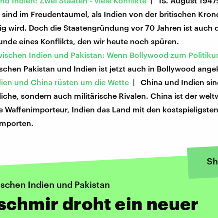
nd Indien: Zwei Staaten - viele Konflikte
| 15. August 1947:
sind im Freudentaumel, als Indien von der britischen Kron
g wird. Doch die Staatengründung vor 70 Jahren ist auch 
nde eines Konflikts, den wir heute noch spüren.
zwischen Indien und Pakistan: Wenn Bollywood zum Politik
ischen Pakistan und Indien ist jetzt auch in Bollywood an
ndien und China rüsten um die Wette
| China und Indien sin
liche, sondern auch militärische Rivalen. China ist der welt
e Waffenimporteur, Indien das Land mit den kostspieligste
mporten.
Sh
ischen Indien und Pakistan
schmir droht ein neuer