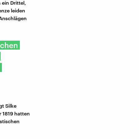
ein Drittel,
enze leiden
 Anschlägen
schen
t Silke
r 1819 hatten
stischen