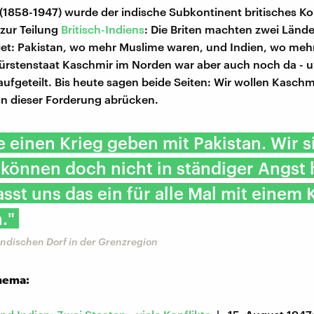
(1858-1947) wurde der indische Subkontinent britisches Kol
zur Teilung
Britisch-Indiens
: Die Briten machten zwei Länd
iet: Pakistan, wo mehr Muslime waren, und Indien, wo meh
Fürstenstaat Kaschmir im Norden war aber auch noch da - 
aufgeteilt. Bis heute sagen beide Seiten: Wir wollen Kasch
von dieser Forderung abrücken.
te einen Krieg geben mit Pakistan. Wir s
r können doch nicht in ständiger Angst 
asst uns das ein für alle Mal mit einem 
."
indischen Dorf in der Grenzregion
hema: