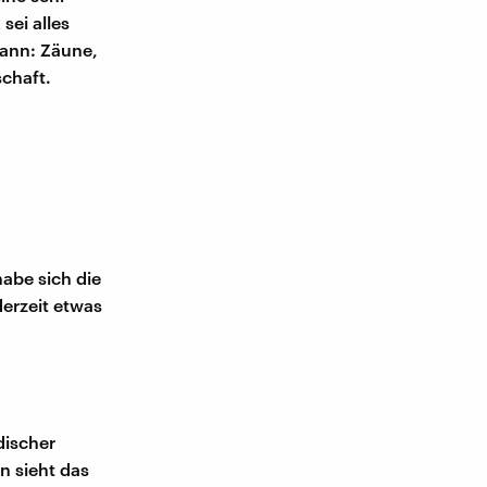
sei alles
dann: Zäune,
schaft.
habe sich die
derzeit etwas
discher
n sieht das