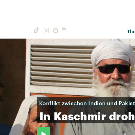
Th
Konflikt zwischen Indien und Pakis
In
Kaschmir
droh