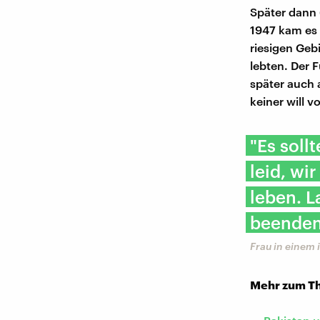
Später dann 
1947 kam es 
riesigen Geb
lebten. Der 
später auch 
keiner will 
"Es soll
leid, wi
leben. L
beenden
Frau in einem 
Mehr zum T