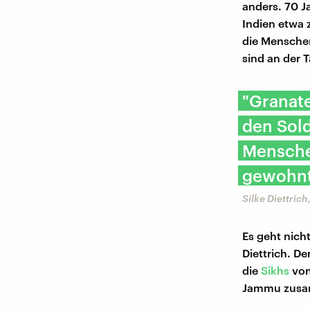
anders. 70 Jah
Indien etwa 
die Menschen
sind an der T
"Granat
den Sold
Menschen
gewohnt
Silke Diettric
Es geht nich
Diettrich. D
die
Sikhs
vo
Jammu zusa