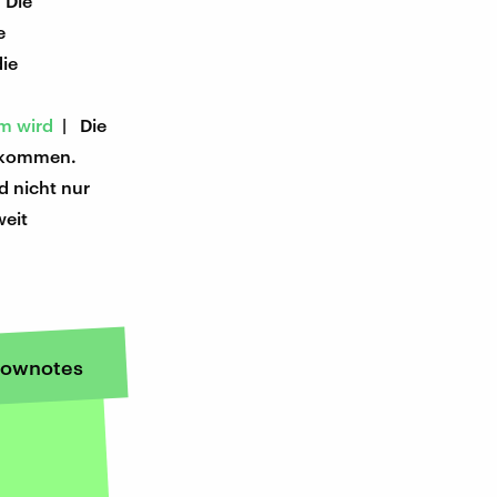
 Die
e
die
um wird
| Die
gekommen.
d nicht nur
weit
n
ownotes