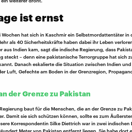
 ein weiterer droht.
age ist ernst
i Wochen hat sich in Kaschmir ein Selbstmordattentäter in d
ehr als 40 Sicherheitskräfte haben dabei ihr Leben verlor
er aus Indien kam, sagt die indische Regierung, dass Pakist
 steckt – denn eine pakistanische Terrorgruppe hat sich 
annt. Danach eskalierte die Situation zwischen Indien und
der Luft, Gefechte am Boden in der Grenzregion, Propagan
an der Grenze zu Pakistan
 Regierung baut für die Menschen, die an der Grenze zu Pak
r. Damit sie sich schützen können, sollte es zum Äußerste
re Korrespondentin Silke Diettrich war in zwei indischen 
 Hundert Meter von Pakistan entfernt liegen. Sie habe dort 