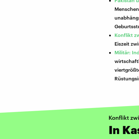
Pakistan u
Menschen 
unabhängi
Geburtsstu
Konflikt 
Eiszeit zw
Militär: I
wirtschaft
viertgrößt
Rüstungsi
Konflikt zw
In Ka