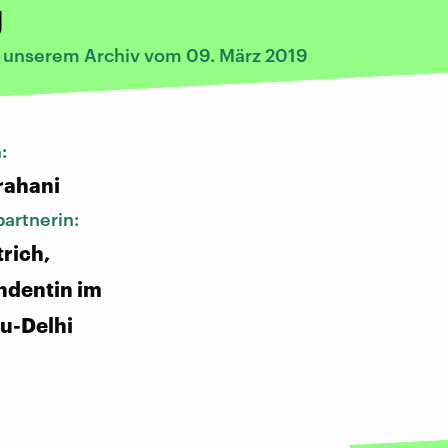
g
s unserem Archiv vom 09. März 2019
n:
rahani
artnerin:
trich,
ndentin im
u-Delhi