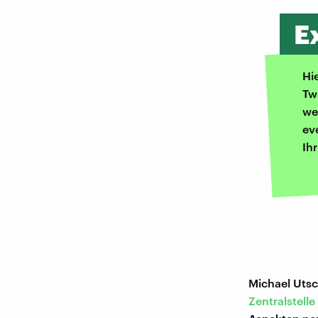
E
Hi
Tw
we
ev
Ih
Michael Utsc
Zentralstell