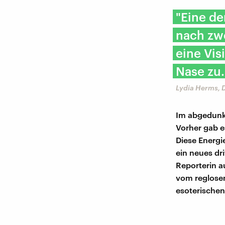
"Eine de
nach zw
eine Vis
Nase zu.
Lydia Herms, 
Im abgedunke
Vorher gab e
Diese Energi
ein neues dri
Reporterin 
vom reglosen
esoterischen