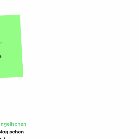
,
t
angelischen
hologischen