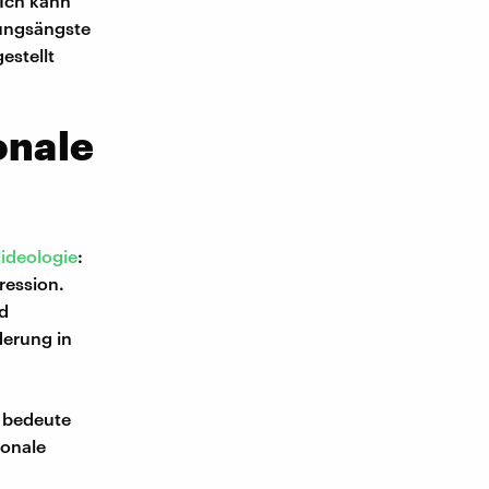
"Ich kann
rungsängste
estellt
onale
lideologie
:
ression.
nd
derung in
s bedeute
ionale