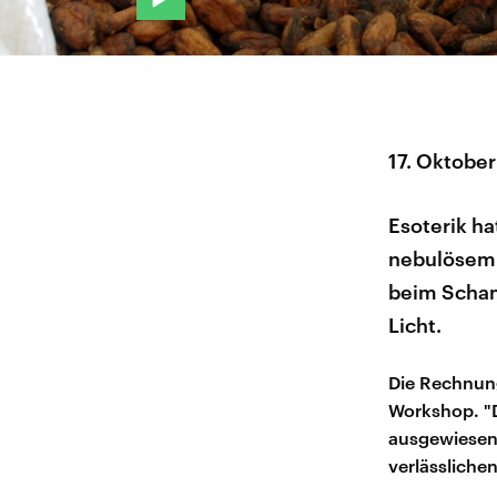
17. Oktobe
Esoterik ha
nebulösem 
beim Scham
Licht.
Die Rechnung
Workshop. "D
ausgewiesene
verlässliche