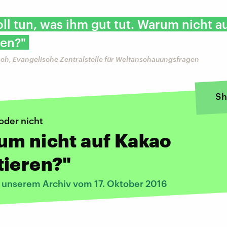
oll tun, was ihm gut tut. Warum nicht a
ren?"
ch, Evangelische Zentralstelle für Weltanschauungsfragen
Sh
oder nicht
um nicht auf Kakao
tieren?"
s unserem Archiv vom 17. Oktober 2016