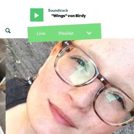
Soundtrack
on Birdy · "Wings" von Birdy
Live
Playlist