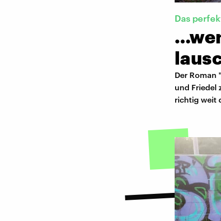
Das perfek
…wenn
laus
Der Roman "
und Friedel 
richtig wei