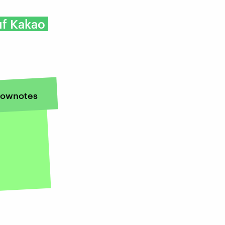
uf Kakao
ownotes