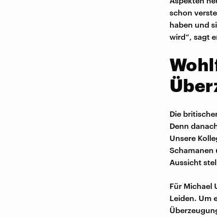
Aspekten neu
schon verste
haben und si
wird“, sagt e
Wohlf
Über
Die britisch
Denn danach 
Unsere Kolle
Schamanen un
Aussicht stel
Für Michael 
Leiden. Um e
Überzeugung"