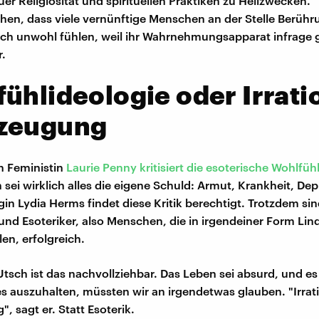
er Religiosität und spirituellen Praktiken zu Heilzwecken. 
hen, dass viele vernünftige Menschen an der Stelle Berüh
ch unwohl fühlen, weil ihr Wahrnehmungsapparat infrage g
r.
ühlideologie oder Irrati
zeugung
en Feministin
Laurie Penny
kritisiert die esoterische Wohlfüh
sei wirklich alles die eigene Schuld: Armut, Krankheit, Dep
gin Lydia Herms findet diese Kritik berechtigt. Trotzdem si
d Esoteriker, also Menschen, die in irgendeiner Form Lin
len, erfolgreich.
Utsch ist das nachvollziehbar. Das Leben sei absurd, und e
s auszuhalten, müssten wir an irgendetwas glauben. "Irrat
, sagt er. Statt Esoterik.