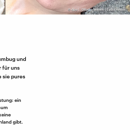
©
dpa |
,
DRadio Wissen | Lydia Herms
 Humbug und
 für uns
 sie pures
stung: ein
kaum
keine
hland gibt.