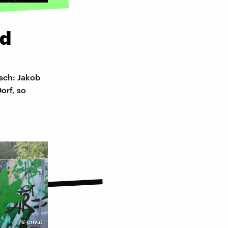
nd
sch: Jakob
orf, so
©
privat