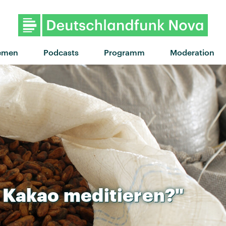
"Wings" von Birdy · "Wings" v
emen
Podcasts
Programm
Moderation
Kakao
meditieren?"