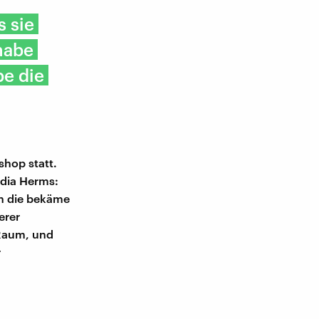
s sie
habe
be die
hop statt.
ydia Herms:
nn die bekäme
erer
 Raum, und
r