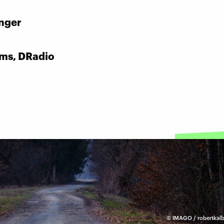
:
nger
:
rms, DRadio
©
IMAGO / robertkal