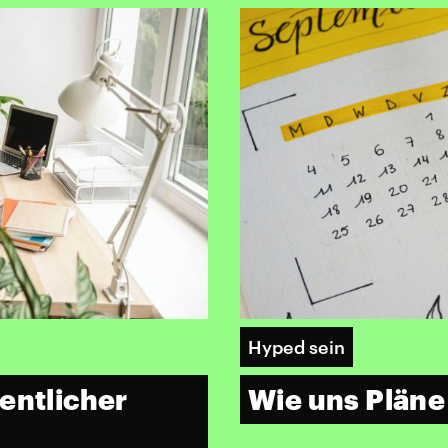
Hyped sein
entlicher
Wie uns Pläne