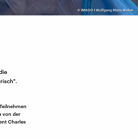
©
IMAGO I Wolfgang Maria Weber
die
risch".
. Teilnehmen
a von der
ent Charles