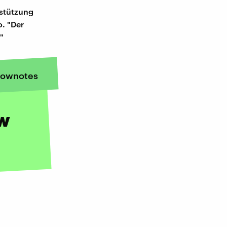
rstützung
. "Der
"
ownotes
ew