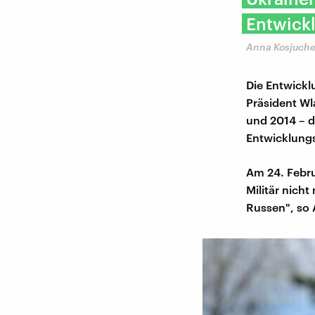
Entwickl
Anna Kosjuchen
Die Entwickl
Präsident Wl
und 2014 – d
Entwicklungs
Am 24. Februa
Militär nich
Russen", so