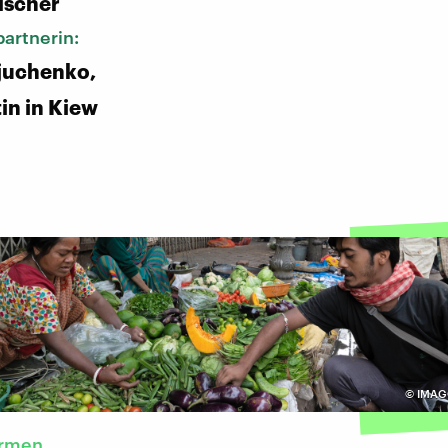
lscher
artnerin:
juchenko,
in in Kiew
©
IMAGO
ormen