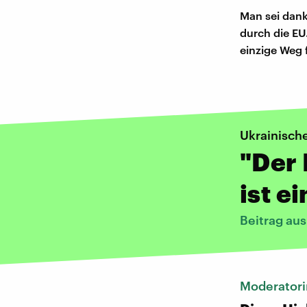
Man sei dank
durch die E
einzige Weg 
Ukrainische
"Der 
ist e
Beitrag au
Moderatori