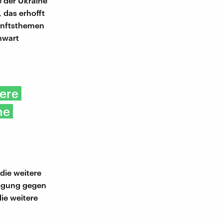
e der Ukraine
 das erhofft
kunftsthemen
enwart
sere
he
die weitere
idigung gegen
die weitere