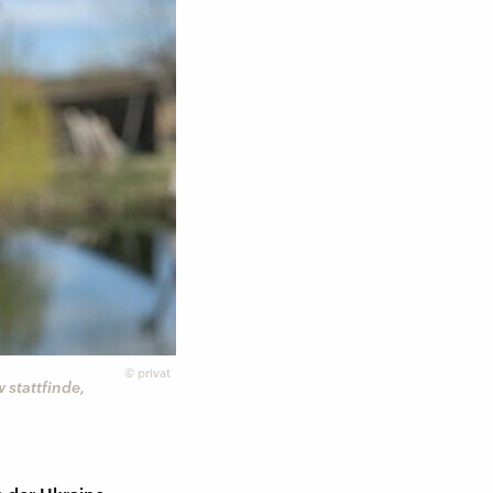
©
privat
 stattfinde,