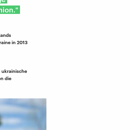
nion."
lands
raine in 2013
s ukrainische
n die