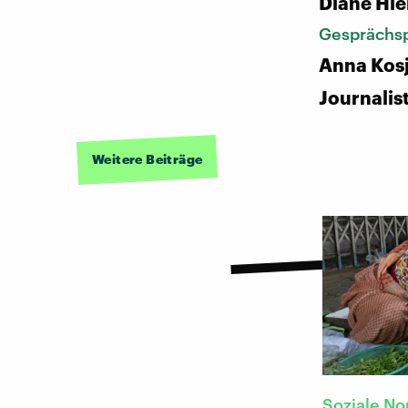
Diane Hie
Gesprächsp
Anna Kos
Journalist
Weitere Beiträge
Soziale N