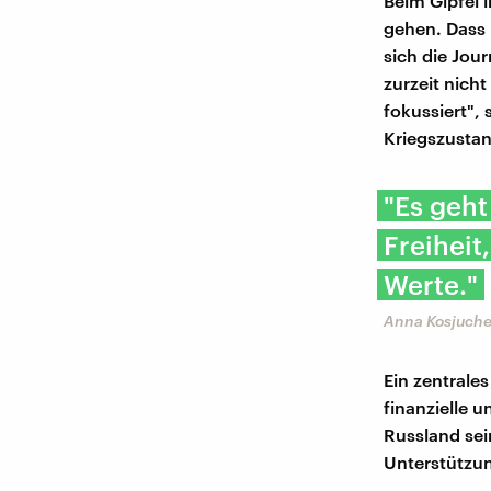
Beim Gipfel 
gehen. Dass 
sich die Jou
zurzeit nich
fokussiert",
Kriegszustan
"Es geht
Freihei
Werte."
Anna Kosjuchen
Ein zentrale
finanzielle 
Russland sein
Unterstützung