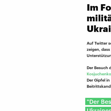
Im Fo
milit
Ukra
Auf Twitter 
zeigen, dass
Unterstützun
Der Besuch d
Kosjuchenk
Der Gipfel in
Beitrittskand
"Der Bes
Ukrainer