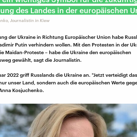
ung des Landes in der europäischen U
ko, Journalistin in Kiew
ung der Ukraine in Richtung Europäischer Union habe Russ
adimir Putin verhindern wollen. Mit den Protesten in der Uk
ie Maidan-Proteste – habe die Ukraine den europäischen
weg gewählt, sagt die Journalistin.
r 2022 griff Russlands die Ukraine an. "Jetzt verteidigt da
t nur unser Land, sondern auch die europäischen Werte gege
 Anna Kosjuchenko.