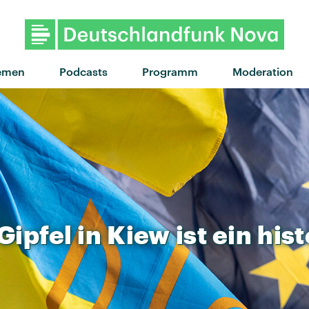
emen
Podcasts
Programm
Moderation
Gipfel
in
Kiew
ist
ein
his