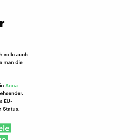
r
h solle auch
le man die
tin
Anna
sehsender.
ls EU-
n Status.
ele
ge