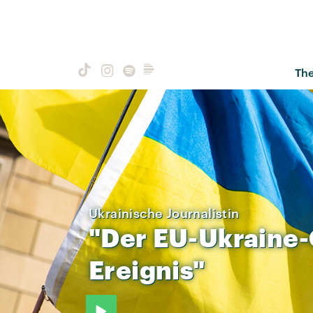
Th
Ukrainische Journalistin
"Der
EU-Ukraine-
Ereignis"