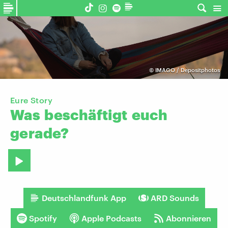
©
IMAGO / Depositphotos
Eure Story
Was
beschäftigt
euch
gerade?
Deutschlandfunk App
ARD Sounds
Spotify
Apple Podcasts
Abonnieren