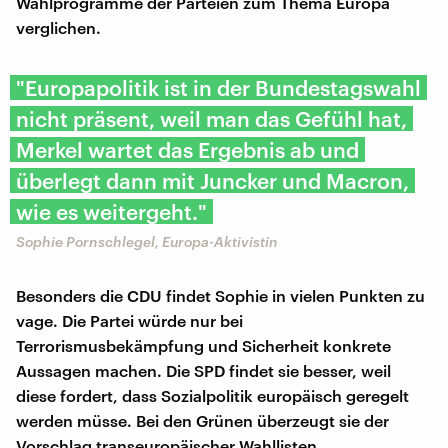
Wahlprogramme der Parteien zum Thema Europa
verglichen.
"Europapolitik ist in der Bundestagswahl
nicht präsent, weil man das Gefühl hat,
Merkel wartet das Ergebnis ab und
überlegt dann mit Juncker und Macron,
wie es weitergeht."
Sophie Pornschlegel, Europa-Aktivistin
Besonders die CDU findet Sophie in vielen Punkten zu
vage. Die Partei würde nur bei
Terrorismusbekämpfung und Sicherheit konkrete
Aussagen machen. Die SPD findet sie besser, weil
diese fordert, dass Sozialpolitik europäisch geregelt
werden müsse. Bei den Grünen überzeugt sie der
Vorschlag transeuropäischer Wahllisten.