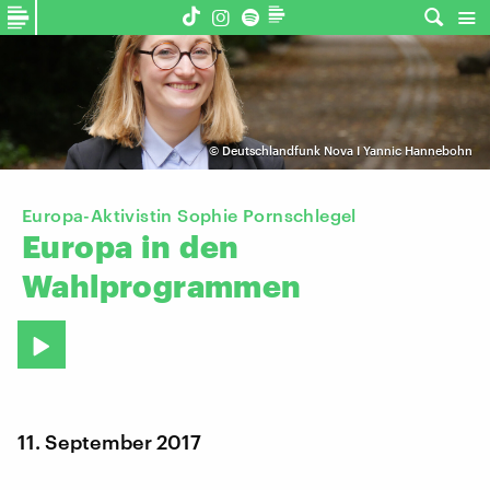
©
Deutschlandfunk Nova I Yannic Hannebohn
Europa-Aktivistin Sophie Pornschlegel
Europa
in
den
Wahlprogrammen
11. September 2017