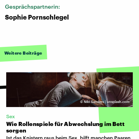
Gesprächspartnerin:
Sophie Pornschlegel
Weitere Beiträge
©
Niki Sanders | unsplash.com
Sex
Wie Rollenspiele für Abwechslung im Bett
sorgen
Ist das Knistern raus beim Sex, hilft manchen Paaren,