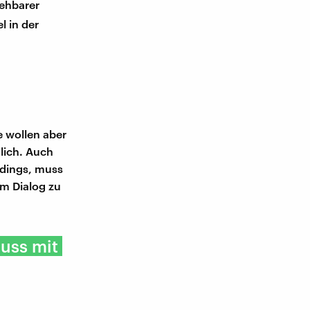
iehbarer
l in der
e wollen aber
lich. Auch
rdings, muss
im Dialog zu
uss mit