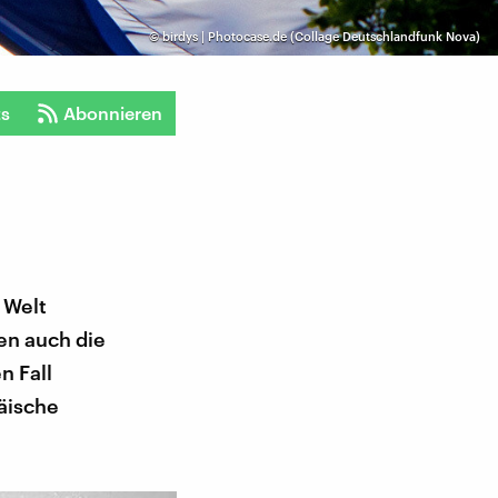
©
birdys | Photocase.de (Collage Deutschlandfunk Nova)
ts
Abonnieren
 Welt
en auch die
n Fall
päische