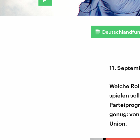
Deutschlandfu
11. Septem
Welche Roll
spielen sol
Parteiprog
genug: von 
Union.