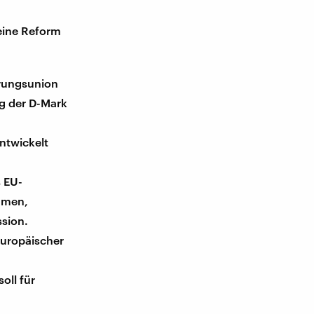
 eine Reform
hrungsunion
ng der D-Mark
entwickelt
s EU-
ommen,
ssion.
 europäischer
oll für