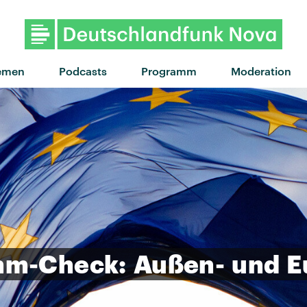
"Digo Nada" von Hard-Fi feat
emen
Podcasts
Programm
Moderation
mm-Check:
Außen-
und
E