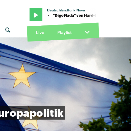
Deutschlandfunk Nova
. Mike Kalle · "Digo Nada" von Hard-Fi feat. Mike Kalle · "Digo Nada
Live
Playlist
uropapolitik