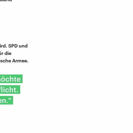
ird. SPD und
r die
ische Armee.
möchte
icht.
en."