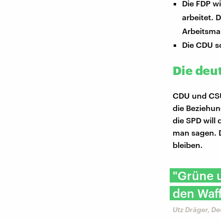
Die FDP wi
arbeitet. 
Arbeitsmar
Die CDU sc
Die deu
CDU und CSU 
die Beziehun
die SPD will
man sagen. D
bleiben.
"Grüne u
den Waff
Utz Dräger, D