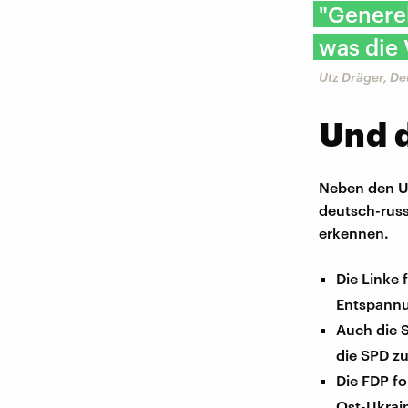
"Generel
was die
Utz Dräger, D
Und 
Neben den US
deutsch-russ
erkennen.
Die Linke f
Entspannu
Auch die 
die SPD zu
Die FDP fo
Ost-Ukrai