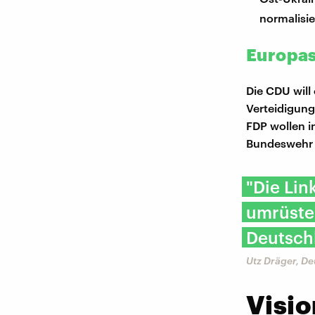
normalisi
Europas
Die CDU will
Verteidigung
FDP wollen i
Bundeswehr 
"Die Lin
umrüste
Deutschl
Utz Dräger, D
Visio