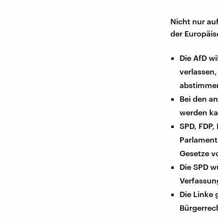
Nicht nur au
der Europäis
Die AfD wi
verlassen
abstimmen
Bei den an
werden ka
SPD, FDP,
Parlament 
Gesetze v
Die SPD wü
Verfassun
Die Linke 
Bürgerrec