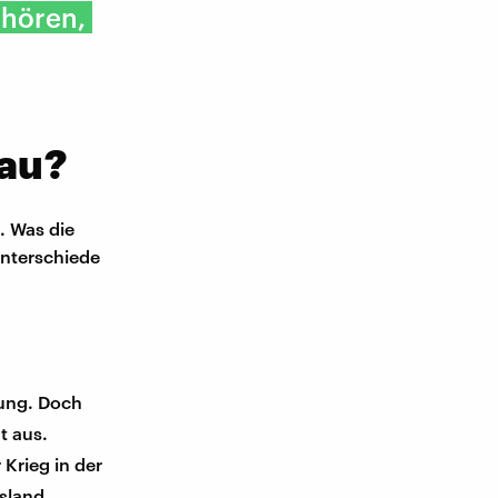
uhören,
au?
. Was die
Unterschiede
ung. Doch
t aus.
 Krieg in der
ssland