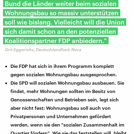
Bund die Länder weiter beim sozialen
Wohnungsbau so massiv unterstützen
soll wie bislang. Vielleicht will die Union
sich damit schon an den potenziellen
Koalitionspartner FDP anbiedern."
Grit Eggerichs, Deutschlandfunk Nova
Die FDP hat sich in ihrem Programm komplett
gegen sozialen Wohnungsbau ausgesprochen.
Die SPD will sozialen Wohnungsbau ausbauen. Sie
findet, mehr Wohnungen sollten im Besitz von
Genossenschaften und Betrieben sein, legt sich
aber nicht fest: Wohnungsbau soll auch von
Privatpersonen und Unternehmen gefördert
werden, wenn sie den "sozialen Zusammenhalt im
Quartier fördern". Wie sie das feststellen will, bleibt