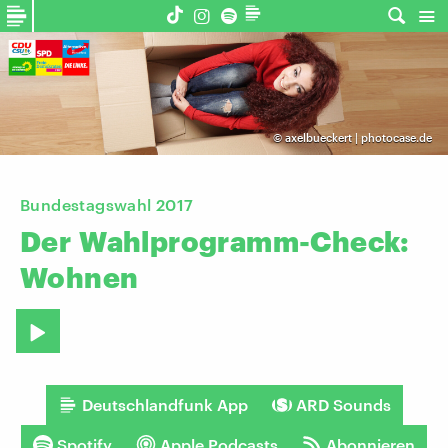
©
axelbueckert | photocase.de
Bundestagswahl 2017
Der
Wahlprogramm-Check:
Wohnen
Deutschlandfunk App
ARD Sounds
Spotify
Apple Podcasts
Abonnieren