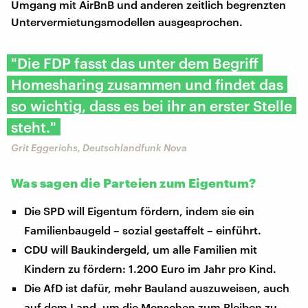
Umgang mit AirBnB und anderen zeitlich begrenzten
Untervermietungsmodellen ausgesprochen.
"Die FDP fasst das unter dem Begriff
Homesharing zusammen und findet das
so wichtig, dass es bei ihr an erster Stelle
steht."
Grit Eggerichs, Deutschlandfunk Nova
Was sagen die Parteien zum Eigentum?
Die SPD will Eigentum fördern, indem sie ein
Familienbaugeld – sozial gestaffelt – einführt.
CDU will Baukindergeld, um alle Familien mit
Kindern zu fördern: 1.200 Euro im Jahr pro Kind.
Die AfD ist dafür, mehr Bauland auszuweisen, auch
auf dem Land, um die Menschen zum Bleiben zu