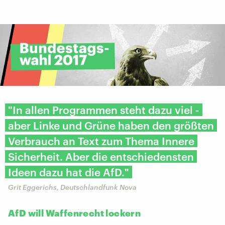
"In allen Programmen steht dazu viel -
aber Linke und Grüne haben den größten
Verbrauch an Text zum Thema Innere
Sicherheit. Aber die entschiedensten
Ideen dazu hat die AfD."
Grit Eggerichs, Deutschlandfunk Nova
AfD will Waffenrecht lockern