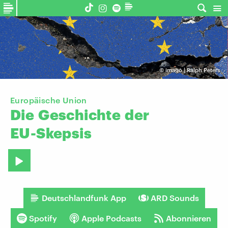
©
imago | Ralph Peters
Europäische Union
Die
Geschichte
der
EU-Skepsis
Deutschlandfunk App
ARD Sounds
Spotify
Apple Podcasts
Abonnieren