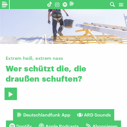
©
IMAGO / imagebroker (Symbolbild)
Extrem heiß, extrem nass
Wer
schützt
die,
die
draußen
schuften?
Deutschlandfunk App
ARD Sounds
Spotify
Apple Podcasts
Abonnieren