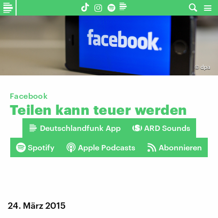
©
dpa
Facebook
Teilen
kann
teuer
werden
Deutschlandfunk App
ARD Sounds
Spotify
Apple Podcasts
Abonnieren
24. März 2015