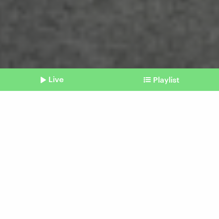
Live
Playlist
©
Imago / Härtelpress
Shownotes
Sport
Fanmärsche: Wenn
Fußballbegeisterte zum