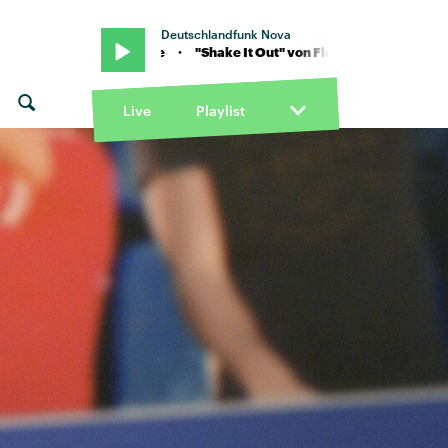
Deutschlandfunk Nova
The Machine · "Shake It Out" von Florence + The Machine · "Shake I
Live
Playlist