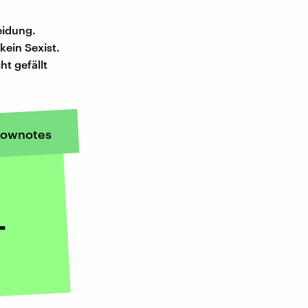
eidung.
ein Sexist.
t gefällt
ownotes
-