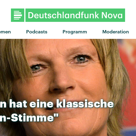
"Shake It Out" von Florence + 
emen
Podcasts
Programm
Moderation
n
hat
eine
klassische
en-Stimme"