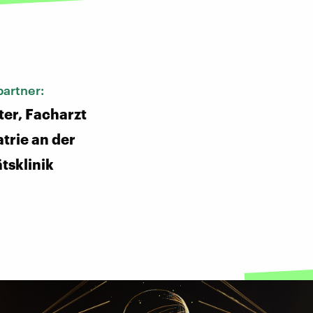
:
artner:
ter, Facharzt
atrie an der
tsklinik