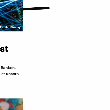
Pexels | Pixabay
st
: Banken,
ist unsere