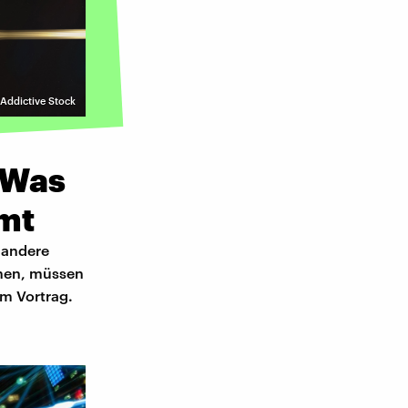
 Addictive Stock
 Was
mmt
 andere
nnen, müssen
em Vortrag.