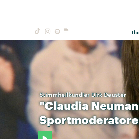
Th
Stimmheilkundler Dirk Deuster
"Claudia
Neuman
Sportmoderator