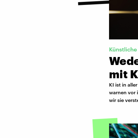
Künstliche 
Wede
mit K
KI ist in al
warnen vor i
wir sie vers