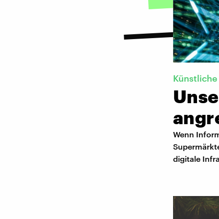
Künstliche 
Unser
angr
Wenn Informa
Supermärkte
digitale Inf