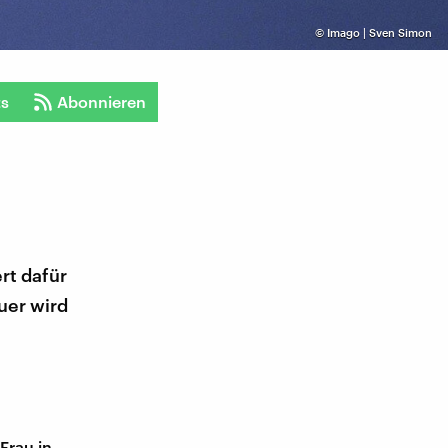
©
Imago | Sven Simon
ts
Abonnieren
rt dafür
uer wird
Frau in