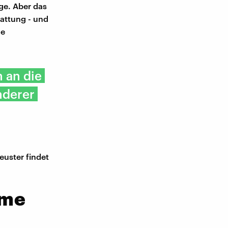
ge. Aber das
tattung - und
me
 an die
nderer
uster findet
mme