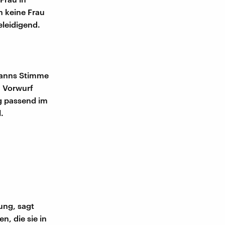
n keine Frau
leidigend.
manns Stimme
n Vorwurf
ig passend im
.
ung, sagt
, die sie in