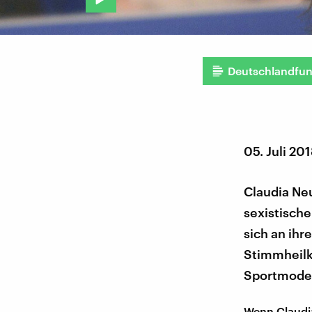
Deutschlandfu
05. Juli 20
Claudia Ne
sexistisch
sich an ihr
Stimmheilk
Sportmoder
Wenn Claudia