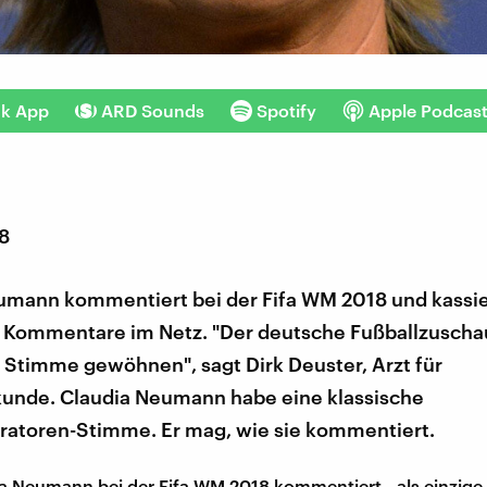
nk App
ARD Sounds
Spotify
Apple Podcas
18
umann kommentiert bei der Fifa WM 2018 und kassie
e Kommentare im Netz. "Der deutsche Fußballzuscha
e Stimme gewöhnen", sagt Dirk Deuster, Arzt für
unde. Claudia Neumann habe eine klassische
atoren-Stimme. Er mag, wie sie kommentiert.
 Neumann bei der Fifa WM 2018 kommentiert - als einzige 