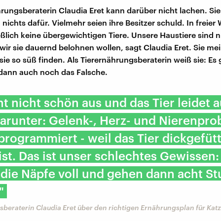
hrungsberaterin Claudia Eret kann darüber nicht lachen. Sie
nichts dafür. Vielmehr seien ihre Besitzer schuld. In freier
ießlich keine übergewichtigen Tiere. Unsere Haustiere sind 
 wir sie dauernd belohnen wollen, sagt Claudia Eret. Sie mei
 sie so süß finden. Als Tierernährungsberaterin weiß sie: Es 
 dann auch noch das Falsche.
ht nicht schön aus und das Tier leidet 
darunter: Gelenk-, Herz- und Nierenpr
programmiert - weil das Tier dickgefütt
st. Das ist unser schlechtes Gewissen:
die Näpfe voll und gehen dann acht S
"
beraterin Claudia Eret über den richtigen Ernährungsplan für Kat