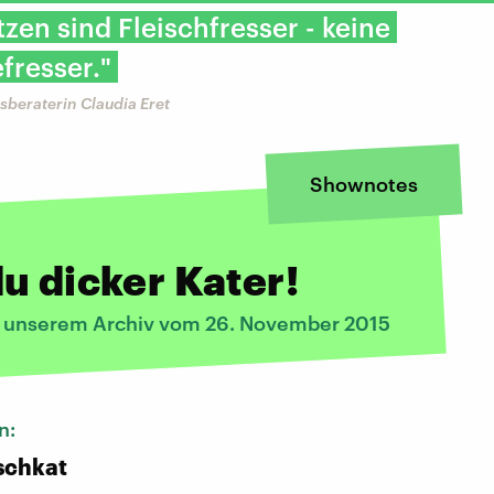
zen sind Fleischfresser - keine
fresser."
beraterin Claudia Eret
Shownotes
u dicker Kater!
s unserem Archiv vom 26. November 2015
n:
schkat