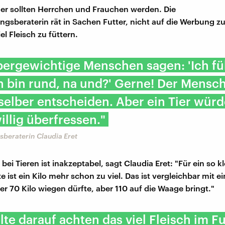
ger sollten Herrchen und Frauchen werden. Die
ngsberaterin rät in Sachen Futter, nicht auf die Werbung z
el Fleisch zu füttern.
bergewichtige Menschen sagen: 'Ich fü
h bin rund, na und?' Gerne! Der Mensc
 selber entscheiden. Aber ein Tier würd
willig überfressen."
beraterin Claudia Eret
ei Tieren ist inakzeptabel, sagt Claudia Eret: "Für ein so kl
e ist ein Kilo mehr schon zu viel. Das ist vergleichbar mit 
r 70 Kilo wiegen dürfte, aber 110 auf die Waage bringt."
lte darauf achten das viel Fleisch im Fut