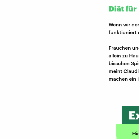
Diät fü
Wenn wir dem
funktioniert
Frauchen und
allein zu Ha
bisschen Spi
meint Claudia
machen ein i
E
Hi