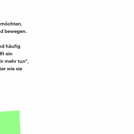
n möchten,
und bewegen.
nd häufig
ft ein
ir mehr tun",
ter wie sie