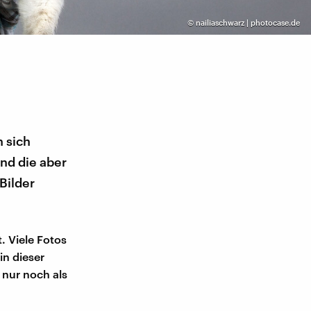
©
nailiaschwarz | photocase.de
 sich
ind die aber
 Bilder
. Viele Fotos
in dieser
 nur noch als