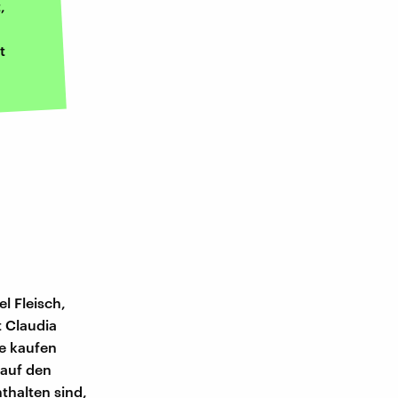
,
t
el Fleisch,
t Claudia
ie kaufen
 auf den
thalten sind,