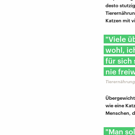
desto stutzi
Tierernährun
Katzen mit vi
"Viele ü
wohl, ic
für sich
nie frei
Tierernährungs
Übergewicht b
wie eine Katz
Menschen, de
"Man sol