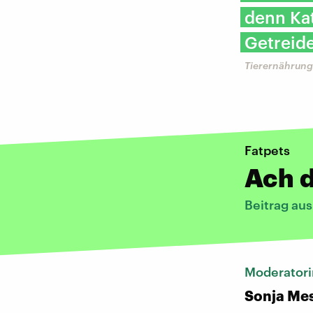
denn Kat
Getreide
Tierernährungs
Fatpets
Ach d
Beitrag au
Moderatori
Sonja Me