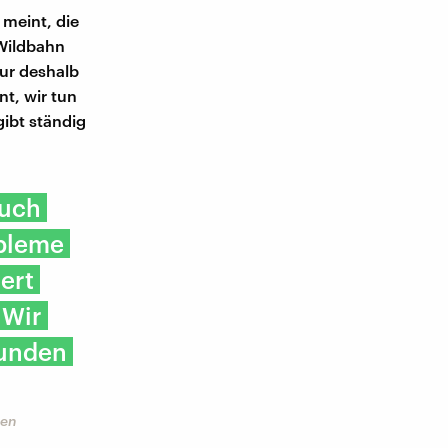
 meint, die
 Wildbahn
nur deshalb
nt, wir tun
gibt ständig
auch
obleme
ert
 Wir
tunden
zen