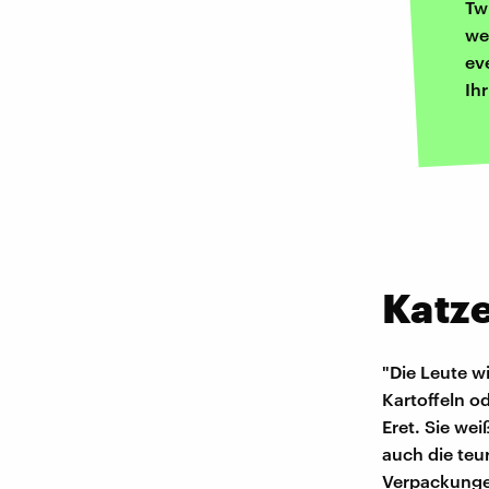
Tw
we
ev
Ih
Katze
"Die Leute wi
Kartoffeln o
Eret. Sie wei
auch die teu
Verpackungen