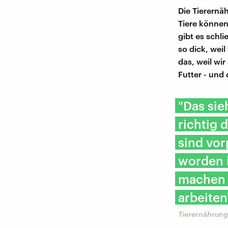
Die Tierernä
Tiere können 
gibt es schl
so dick, weil
das, weil wir
Futter - und
"Das sie
richtig 
sind vor
worden i
machen 
arbeiten
Tierernährungs