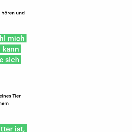
u hören und
hl mich
h kann
e sich
eines Tier
einem
ter ist,