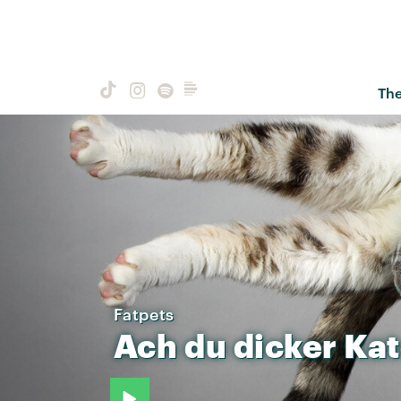
Th
Fatpets
Ach
du
dicker
Kat