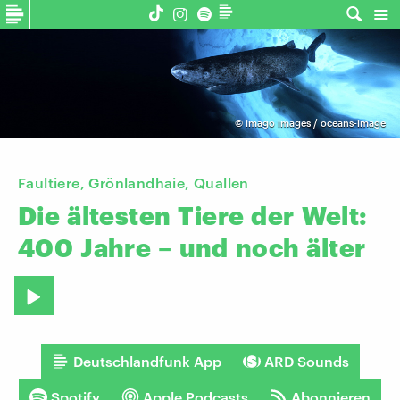
©
imago images / oceans-image
Faultiere, Grönlandhaie, Quallen
Die
ältesten
Tiere
der
Welt:
400
Jahre
–
und
noch
älter
Deutschlandfunk App
ARD Sounds
Spotify
Apple Podcasts
Abonnieren