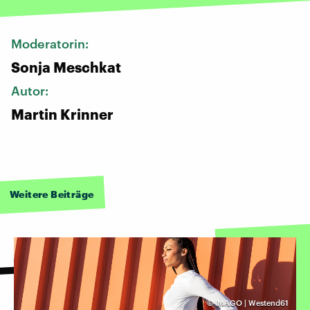
Moderatorin:
Sonja Meschkat
Autor:
Martin Krinner
Weitere Beiträge
©
IMAGO | Westend61