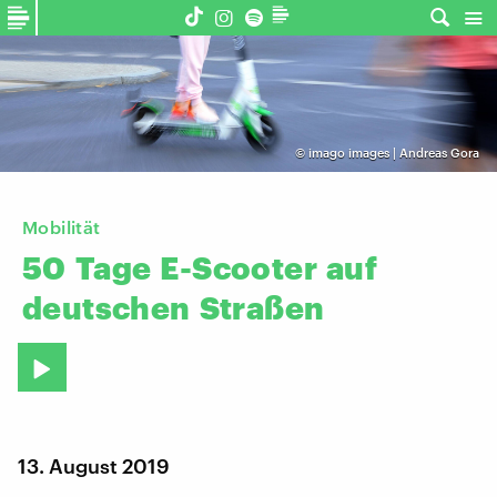
©
imago images | Andreas Gora
Mobilität
50
Tage
E-Scooter
auf
deutschen
Straßen
13. August 2019