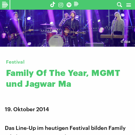
©
dpa
Festival
Family
Of
The
Year,
MGMT
und
Jagwar
Ma
19. Oktober 2014
Das Line-Up im heutigen Festival bilden Family