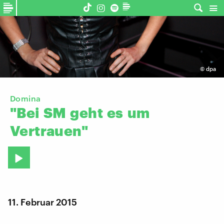
©
dpa
Domina
"Bei
SM
geht
es
um
Vertrauen"
11. Februar 2015