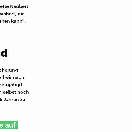
iette Neubert
sichert, die
ienen kann".
nd
icherung
il wir nach
t zugefügt
n selbst noch
25 Jahren zu
e auf