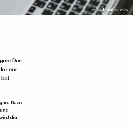
©
Pexels | Mikhail Nilov
ngen: Das
der nur
 bei
ngen. Dazu
 und
wird die