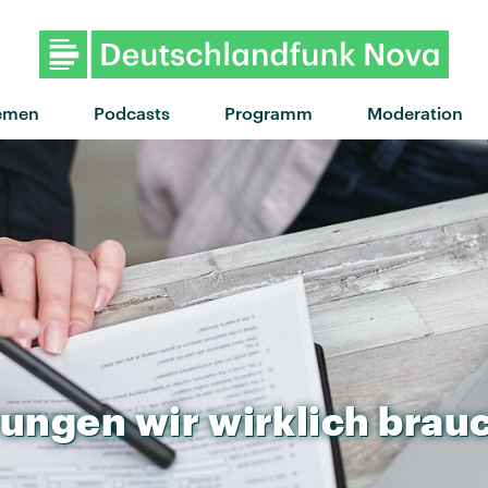
"Praise You" von Fatboy Slim
emen
Podcasts
Programm
Moderation
rungen
wir
wirklich
brau