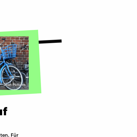
| Dean Pictures
uf
ten. Für