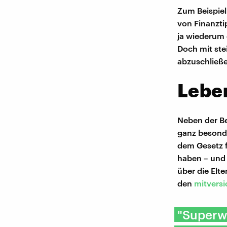
Zum Beispiel
von Finanztip
ja wiederum 
Doch mit ste
abzuschließe
Lebe
Neben der Be
ganz besonde
dem Gesetz f
haben – und
über die Elte
den
mitversi
"Superwi