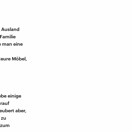
m Ausland
Familie
te man eine
teure Möbel,
ebe einige
arauf
eubert aber,
 zu
 zum