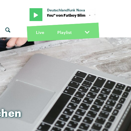
Deutschlandfunk Nova
 · "Praise You" von Fatboy Slim · "Praise You" von Fatboy Slim
Live
Playlist
chen