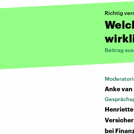
Richtig ver
Welc
wirkl
Beitrag au
Moderatori
Anke van
Gesprächsp
Henriette
Versiche
bei Finan