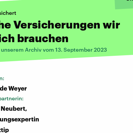
sichert
he Versicherungen wir
ich brauchen
s unserem Archiv vom 13. September 2023
n:
 de Weyer
artnerin:
 Neubert,
rungsexpertin
ztip