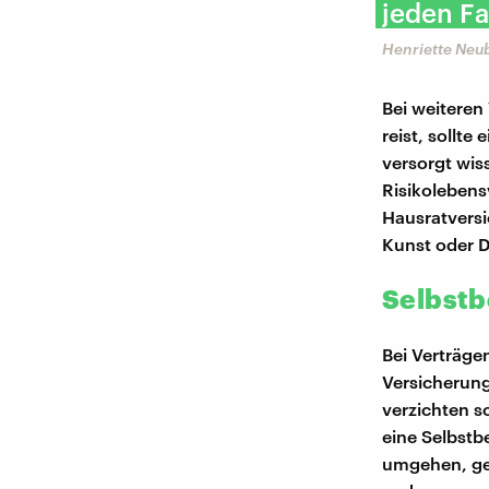
jeden Fa
Henriette Neub
Bei weiteren
reist, sollt
versorgt wis
Risikolebens
Hausratversi
Kunst oder D
Selbstb
Bei Verträgen
Versicherung
verzichten s
eine Selbstb
umgehen, ge