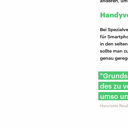
anderen, um 
Handyve
Bei Spezialv
für Smartpho
in den selten
sollte man z
genau gerege
"Grundsä
des zu v
umso unn
Henriette Neub