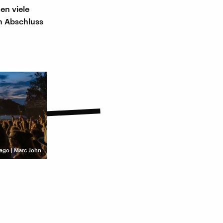
en viele
im Abschluss
ago | Marc John