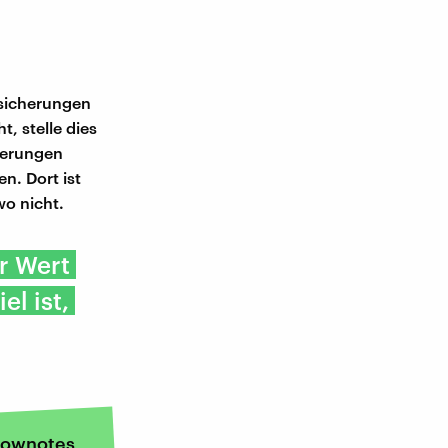
rsicherungen
, stelle dies
cherungen
n. Dort ist
wo nicht.
r Wert
l ist,
ownotes