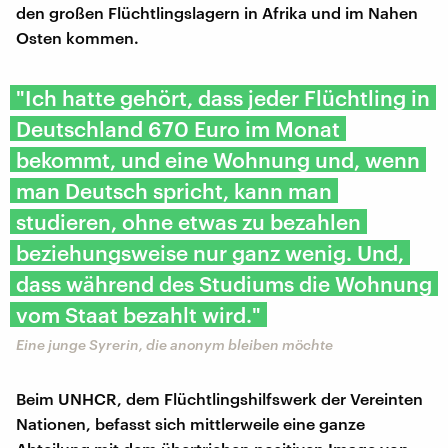
den großen Flüchtlingslagern in Afrika und im Nahen
Osten kommen.
"Ich hatte gehört, dass jeder Flüchtling in
Deutschland 670 Euro im Monat
bekommt, und eine Wohnung und, wenn
man Deutsch spricht, kann man
studieren, ohne etwas zu bezahlen
beziehungsweise nur ganz wenig. Und,
dass während des Studiums die Wohnung
vom Staat bezahlt wird."
Eine junge Syrerin, die anonym bleiben möchte
Beim UNHCR, dem Flüchtlingshilfswerk der Vereinten
Nationen, befasst sich mittlerweile eine ganze