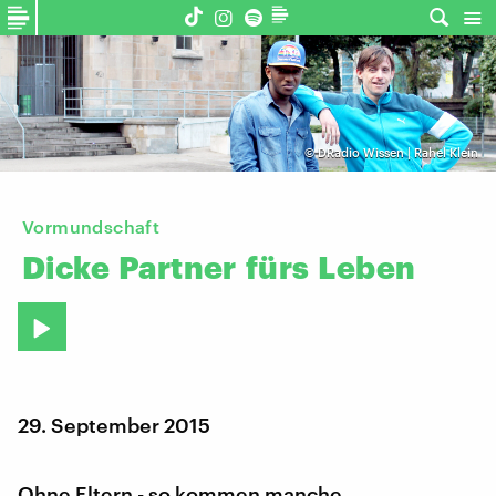
©
DRadio Wissen | Rahel Klein
Vormundschaft
Dicke
Partner
fürs
Leben
29. September 2015
Ohne Eltern - so kommen manche