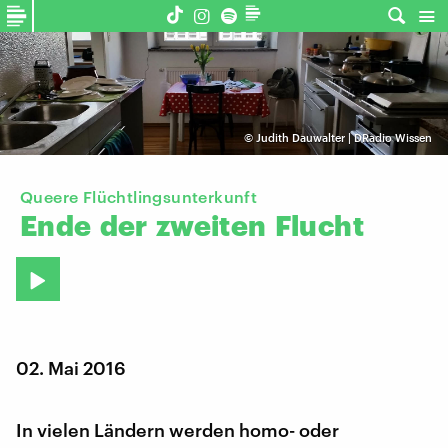
©
Judith Dauwalter | DRadio Wissen
Queere Flüchtlingsunterkunft
Ende
der
zweiten
Flucht
02. Mai 2016
In vielen Ländern werden homo- oder